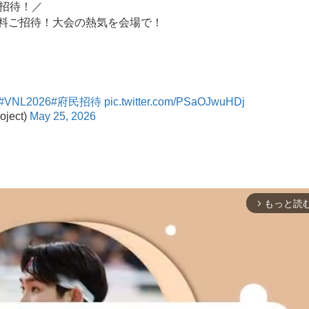
民招待！／
無料ご招待！大会の熱気を会場で！
#VNL2026
#府民招待
pic.twitter.com/PSaOJwuHDj
ect)
May 25, 2026
もっと読
arrow_forward_ios