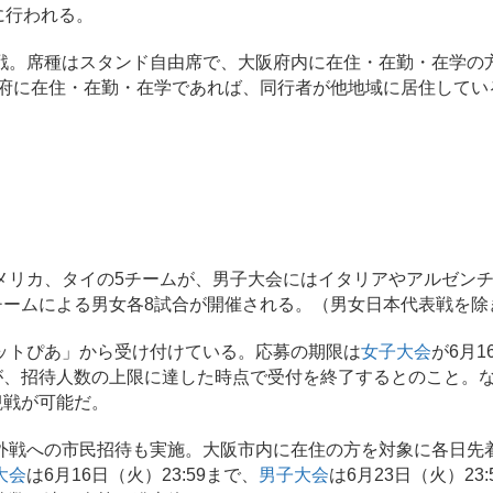
に行われる。
。席種はスタンド自由席で、大阪府内に在住・在勤・在学の
阪府に在住・在勤・在学であれば、同行者が他地域に居住してい
リカ、タイの5チームが、男子大会にはイタリアやアルゼン
チームによる男女各8試合が開催される。（男女日本代表戦を除
ットぴあ」から受け付けている。応募の期限は
女子大会
が6月1
でだが、招待人数の上限に達した時点で受付を終了するとのこと。
観戦が可能だ。
戦への市民招待も実施。大阪市内に在住の方を対象に各日先着
大会
は6月16日（火）23:59まで、
男子大会
は6月23日（火）23: