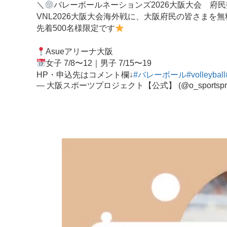
＼
バレーボールネーションズ2026大阪大会 府
VNL2026大阪大会海外戦に、大阪府民の皆さまを
先着500名様限定です
Asueアリーナ大阪
女子 7/8〜12｜男子 7/15〜19
HP・申込先はコメント欄↓
#バレーボール
#volleyball
— 大阪スポーツプロジェクト【公式】 (@o_sportsproj