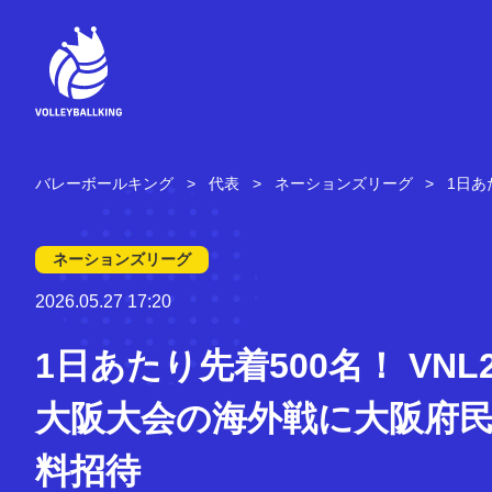
コ
ン
テ
ン
ツ
へ
ス
キ
バレーボールキング
代表
ネーションズリーグ
1日あ
ッ
プ
ネーションズリーグ
2026.05.27 17:20
1日あたり先着500名！ VNL2
大阪大会の海外戦に大阪府
料招待