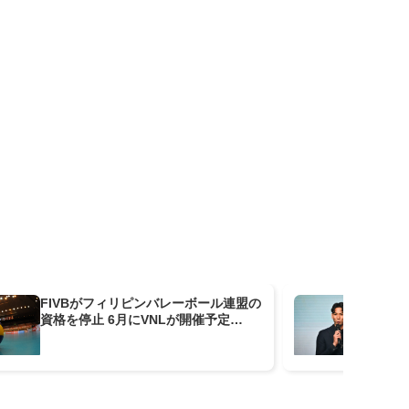
FIVBがフィリピンバレーボール連盟の
BS
資格を停止 6月にVNLが開催予定…
ド
な