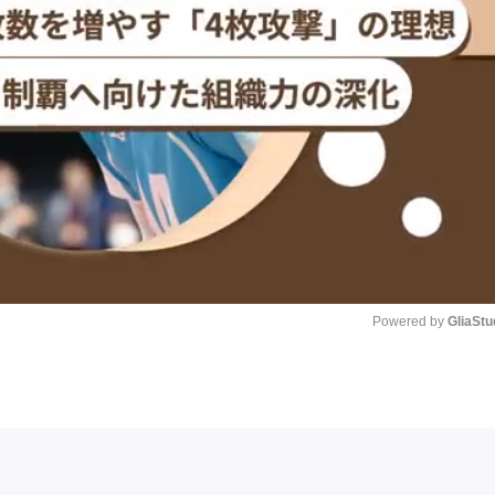
Powered by 
GliaStu
Unmute