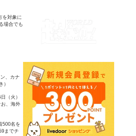
方を対象に
る場合でも
チン、カナ
き）
6日（火）
なお、海外
500名を
59までチ