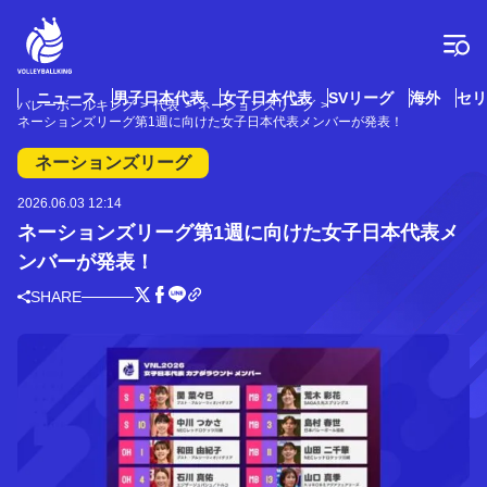
コ
ン
テ
ン
ツ
ニュース
男子日本代表
女子日本代表
SVリーグ
海外
セリ
バレーボールキング
代表
ネーションズリーグ
へ
ネーションズリーグ第1週に向けた女子日本代表メンバーが発表！
ス
キ
ネーションズリーグ
ッ
プ
2026.06.03 12:14
ネーションズリーグ第1週に向けた女子日本代表メ
ンバーが発表！
SHARE