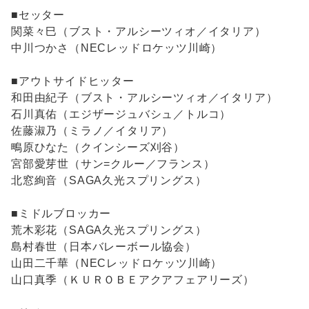
■セッター
関菜々巳（ブスト・アルシーツィオ／イタリア）
中川つかさ（NECレッドロケッツ川崎）
■アウトサイドヒッター
和田由紀子（ブスト・アルシーツィオ／イタリア）
石川真佑（エジザージュバシュ／トルコ）
佐藤淑乃（ミラノ／イタリア）
鴫原ひなた（クインシーズ刈谷）
宮部愛芽世（サン=クルー／フランス）
北窓絢音（SAGA久光スプリングス）
■ミドルブロッカー
荒木彩花（SAGA久光スプリングス）
島村春世（日本バレーボール協会）
山田二千華（NECレッドロケッツ川崎）
山口真季（ＫＵＲＯＢＥアクアフェアリーズ）