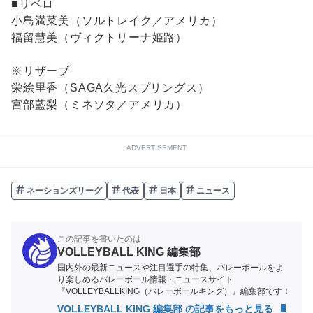
■リベロ
小島満菜美（ソルトレイク／アメリカ）
福留慧美（ヴィクトリーナ姫路）
※リザーブ
栄絵里香（SAGA久光スプリングス）
宮部藍梨（ミネソタ／アメリカ）
ADVERTISEMENT
ネーションズリーグ
代表
日本
ニュース
この記事を書いたのは
VOLLEYBALL KING 編集部
国内外の最新ニュースや注目選手の特集、バレーボールをよ
り楽しめるバレーボール情報・ニュースサイト
『VOLLEYBALLKING（バレーボールキング）』編集部です！
VOLLEYBALL KING 編集部 の記事をもっと見る