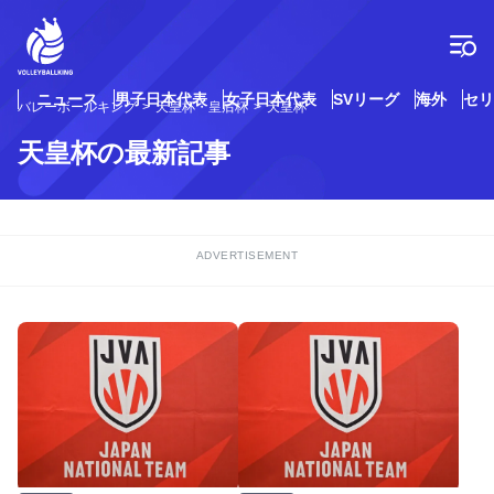
コ
ン
テ
ン
ツ
ニュース
男子日本代表
女子日本代表
SVリーグ
海外
セリ
バレーボールキング
天皇杯・皇后杯
天皇杯
へ
ス
天皇杯の最新記事
キ
ッ
プ
ADVERTISEMENT