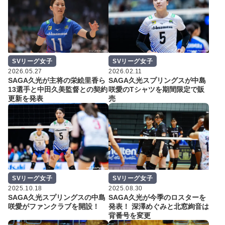
SVリーグ女子
SVリーグ女子
2026.05.27
2026.02.11
SAGA久光が主将の栄絵里香ら
SAGA久光スプリングスが中島
13選手と中田久美監督との契約
咲愛のTシャツを期間限定で販
更新を発表
売
SVリーグ女子
SVリーグ女子
2025.10.18
2025.08.30
SAGA久光スプリングスの中島
SAGA久光が今季のロスターを
咲愛がファンクラブを開設！
発表！ 深澤めぐみと北窓絢音は
背番号を変更