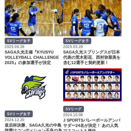
SVリーグ女子
SVリーグ女子
2025.06.26
2025.05.28
SAGA久光主催『KYUSYU
SAGA久光スプリングスが日本
VOLLEYBALL CHALLENGE
代表の荒木彩花、西村弥菜美を
2025』の参加選手が決定
含む12選手と契約更新！
SVリーグ
SVリーグ女子
2024.10.08
2024.12.20
J SPORTSバレーボールアンバ
皇后杯決勝、SAGA久光の中島
サダー24名が決定！ あの人気
咲愛はコンディション不良の為
マスコットも就任