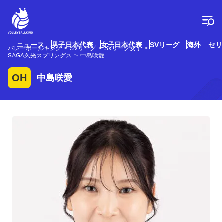
コ
ン
テ
ン
ツ
ニュース
男子日本代表
女子日本代表
SVリーグ
海外
セリ
バレーボールキング
SVリーグ
SVリーグ女子
へ
SAGA久光スプリングス
中島咲愛
ス
キ
OH
中島咲愛
ッ
プ