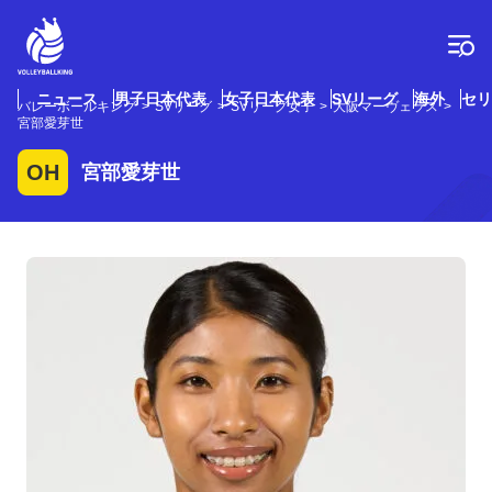
コ
ン
テ
ン
ツ
ニュース
男子日本代表
女子日本代表
SVリーグ
海外
セリ
バレーボールキング
SVリーグ
SVリーグ女子
大阪マーヴェラス
へ
宮部愛芽世
ス
キ
OH
宮部愛芽世
ッ
プ