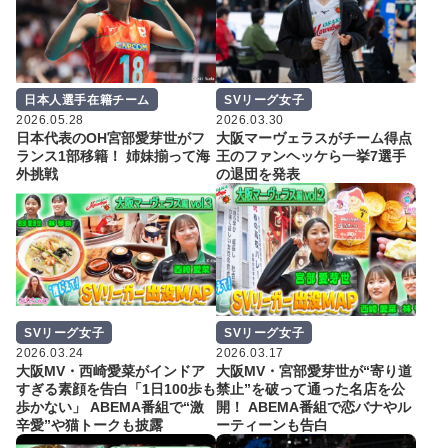
日本人選手在籍チーム
SVリーグ女子
2026.05.28
2026.03.30
日本代表のOH宮部愛芽世がフ
大阪マーヴェラスがチーム得点
ランス1部移籍！ 姉妹揃って海
王のファンヘッケら一挙7選手
外挑戦
の退団を発表
SVリーグ女子
SVリーグ女子
2026.03.24
2026.03.17
大阪MV・西崎愛菜がインドア
大阪MV・宮部愛芽世が“寄り道
すぎる素顔を告白「1日100歩も
禁止”を破って通った名店を公
歩かない」 ABEMA番組で“激
開！ ABEMA番組で恋バナやル
辛愛”や猫トークも披露
ーティーンも告白