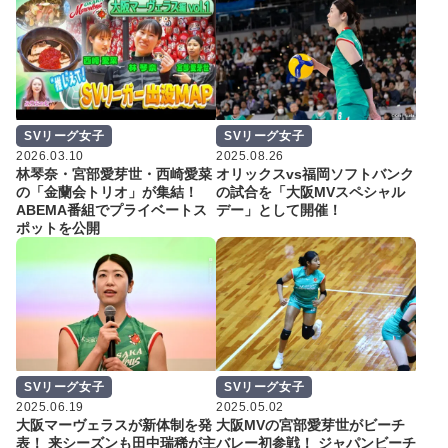
SVリーグ女子
SVリーグ女子
2026.03.10
2025.08.26
林琴奈・宮部愛芽世・西崎愛菜
オリックスvs福岡ソフトバンク
の「金蘭会トリオ」が集結！
の試合を「大阪MVスペシャル
ABEMA番組でプライベートス
デー」として開催！
ポットを公開
SVリーグ女子
SVリーグ女子
2025.06.19
2025.05.02
大阪マーヴェラスが新体制を発
大阪MVの宮部愛芽世がビーチ
表！ 来シーズンも田中瑞稀が主
バレー初参戦！ ジャパンビーチ