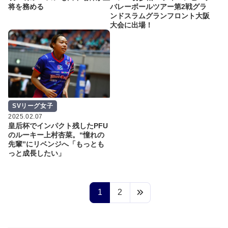
将を務める
バレーボールツアー第2戦グラ
ンドスラムグランフロント大阪
大会に出場！
SVリーグ女子
2025.02.07
皇后杯でインパクト残したPFU
のルーキー上村杏菜。“憧れの
先輩”にリベンジへ「もっとも
っと成長したい」
1
2