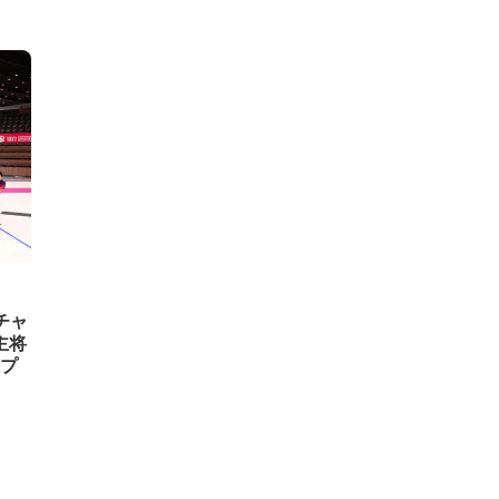
チャ
主将
プ