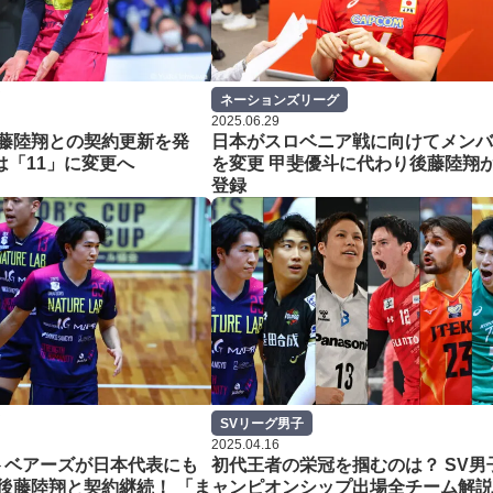
ネーションズリーグ
2025.06.29
後藤陸翔との契約更新を発
日本がスロベニア戦に向けてメンバ
は「11」に変更へ
を変更 甲斐優斗に代わり後藤陸翔
登録
SVリーグ男子
2025.04.16
トベアーズが日本代表にも
初代王者の栄冠を掴むのは？ SV男
後藤陸翔と契約継続！ 「ま
ャンピオンシップ出場全チーム解説