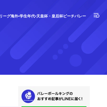
Vリーグ
海外
学生年代
天皇杯・皇后杯
ビーチバレー