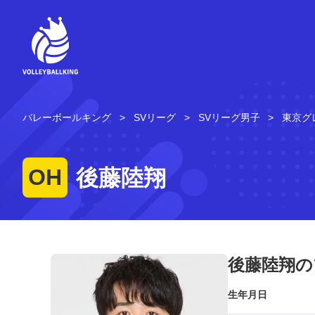
コ
ン
テ
ン
ツ
へ
ス
キ
バレーボールキング
SVリーグ
SVリーグ男子
東京グ
ッ
プ
OH
後藤陸翔
後藤陸翔の
生年月日