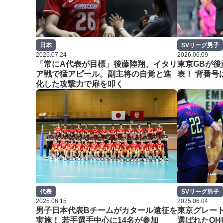
日本
SVリーグ男子
2026.07.24
2026.06.09
「常にA代表が目標」後藤陸翔、イタリ
東京GBが
ア戦で猛アピール。副主将の自覚と進
表！ 背番号
化した攻撃力で扉を叩く
代表
SVリーグ男子
2025.06.15
2025.06.04
男子日本代表Bチームがカタール遠征を
東京グレー
実施！ 若手選手中心に14名が参加
選ばれたOH