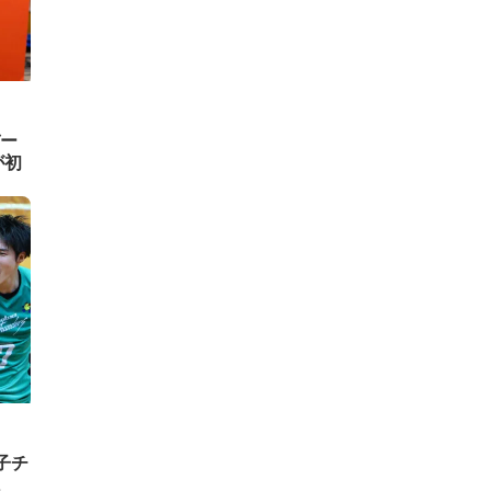
ー
が初
子チ