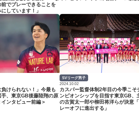
の前でプレーできることを
みにしています！」
SVリーグ男子
2024.10.02
は負けられない！」今最も
カスパー監督体制2年目の今季こそ
選手、東京GB後藤陸翔の原
ンピオンシップを目指す東京GB、
＜インタビュー前編＞
の古賀太一郎や柳田将洋らが決意「
レーオフに進出する」