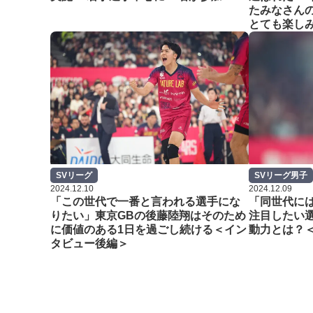
たみなさん
とても楽し
SVリーグ
SVリーグ男子
2024.12.10
2024.12.09
「この世代で一番と言われる選手にな
「同世代に
りたい」東京GBの後藤陸翔はそのため
注目したい
に価値のある1日を過ごし続ける＜イン
動力とは？
タビュー後編＞