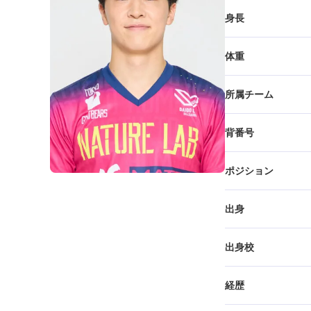
身長
体重
所属チーム
背番号
ポジション
出身
出身校
経歴