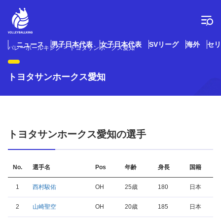
コ
ン
テ
ン
ツ
ニュース
男子日本代表
女子日本代表
SVリーグ
海外
セリ
バレーボールキング
トヨタサンホークス愛知
へ
ス
キ
トヨタサンホークス愛知
ッ
プ
トヨタサンホークス愛知の選手
No.
選手名
Pos
年齢
身長
国籍
1
西村駿佑
OH
25歳
180
日本
2
山崎聖空
OH
20歳
185
日本