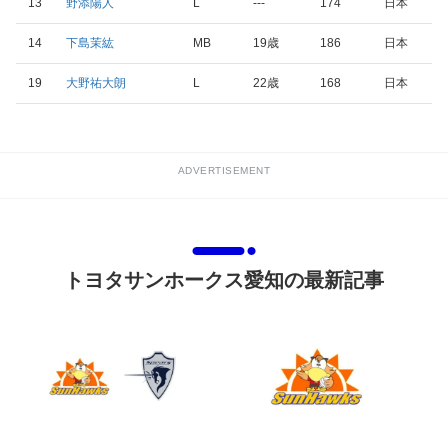
13
野添陽人
L
---
174
日本
14
下島茉紘
MB
19歳
186
日本
19
大野祐大朗
L
22歳
168
日本
ADVERTISEMENT
トヨタサンホークス愛知の最新記事