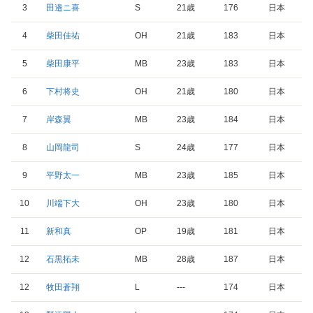
3
田邉ニ喜
S
21歳
176
日本
4
柴田佳祐
OH
21歳
183
日本
5
柴田康平
MB
23歳
183
日本
6
下村将史
OH
21歳
180
日本
7
岸森翼
MB
23歳
184
日本
8
山岡龍司
S
24歳
177
日本
9
平野太一
MB
23歳
185
日本
10
川端下大
OH
23歳
180
日本
11
新和真
OP
19歳
181
日本
12
石黒拓未
MB
28歳
187
日本
12
牧田蒼翔
L
---
174
日本