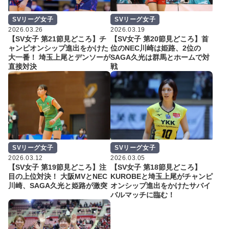
SVリーグ女子
SVリーグ女子
2026.03.26
2026.03.19
【SV女子 第21節見どころ】チ
【SV女子 第20節見どころ】首
ャンピオンシップ進出をかけた
位のNEC川崎は姫路、2位の
大一番！ 埼玉上尾とデンソーが
SAGA久光は群馬とホームで対
直接対決
戦
SVリーグ女子
SVリーグ女子
2026.03.12
2026.03.05
【SV女子 第19節見どころ】注
【SV女子 第18節見どころ】
目の上位対決！ 大阪MVとNEC
KUROBEと埼玉上尾がチャンピ
川崎、SAGA久光と姫路が激突
オンシップ進出をかけたサバイ
バルマッチに臨む！