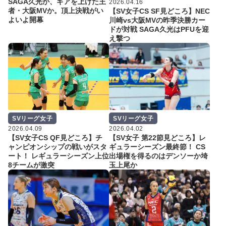
SAGA久光か、ギアを上げた王
2026.04.16
者・大阪MVか。頂上決戦がい
【SV女子CS SF見どころ】NEC
よいよ開幕
川崎vs大阪MVの昨季決勝カー
ドが対戦 SAGA久光はPFUを迎
え撃つ
SVリーグ女子
SVリーグ女子
2026.04.09
2026.04.02
【SV女子CS QF見どころ】チ
【SV女子 第22節見どころ】レ
ャンピオンシップの戦いがスタ
ギュラーシーズン最終節！ CS
ート！ レギュラーシーズン上位
出場権を得るのはデンソーか埼
8チームが激突
玉上尾か