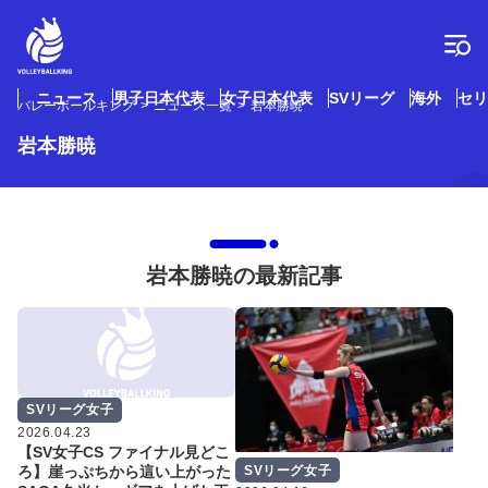
コ
ン
テ
ン
ツ
ニュース
男子日本代表
女子日本代表
SVリーグ
海外
セリ
バレーボールキング
ニュース一覧
岩本勝暁
へ
ス
岩本勝暁
キ
ッ
プ
岩本勝暁の最新記事
SVリーグ女子
2026.04.23
【SV女子CS ファイナル見どこ
SVリーグ女子
ろ】崖っぷちから這い上がった