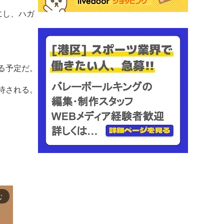
にし、ハガ
る予定だ。
待される。
む