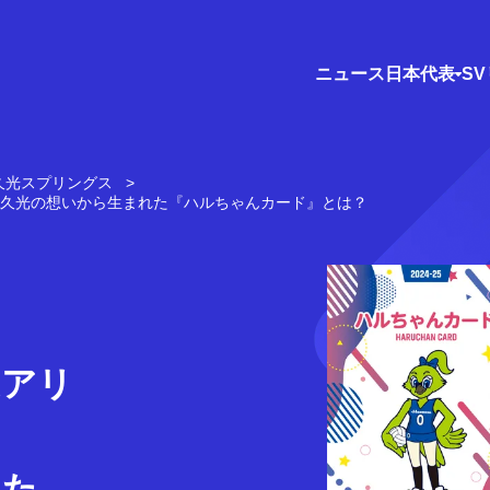
ニュース
日本代表
S
A久光スプリングス
GA久光の想いから生まれた『ハルちゃんカード』とは？
Aアリ
れた