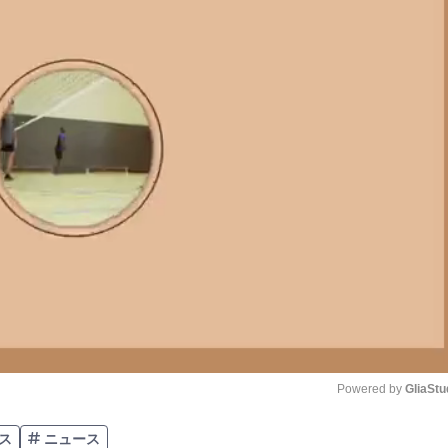
Powered by 
GliaStu
ス
ニュース
Unmute