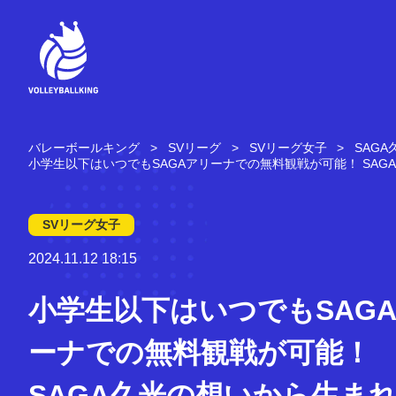
コ
ン
テ
ン
ツ
へ
ス
キ
バレーボールキング
SVリーグ
SVリーグ女子
SAG
ッ
小学生以下はいつでもSAGAアリーナでの無料観戦が可能！ SA
プ
SVリーグ女子
2024.11.12 18:15
小学生以下はいつでもSAG
ーナでの無料観戦が可能！
SAGA久光の想いから生ま