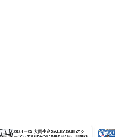
2024ー25 大同生命SV.LEAGUE のシ
SA
ーズン表彰式が2025年5月8日に開催決
催