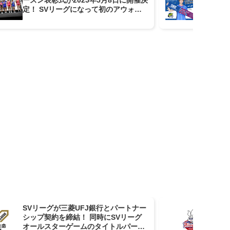
定！ SVリーグになって初のアウォー
5
ズ
SVリーグが三菱UFJ銀行とパートナー
As
シップ契約を締結！ 同時にSVリーグ
日
オールスターゲームのタイトルパート
テ