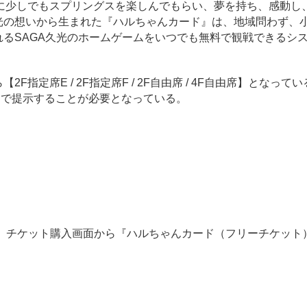
少しでもスプリングスを楽しんでもらい、夢を持ち、感動し
光の想いから生まれた『ハルちゃんカード』は、地域問わず、小
れるSAGA久光のホームゲームをいつでも無料で観戦できるシ
定席E / 2F指定席F / 2F自由席 / 4F自由席】となって
口で提示することが必要となっている。
後、チケット購入画面から『ハルちゃんカード（フリーチケット