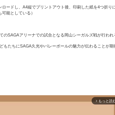
ロードし、A4縦でプリントアウト後、印刷した紙を4つ折り
も可能としている）
めてのSAGAアリーナでの試合となる岡山シーガルズ戦が行われ
どもたちにSAGA久光やバレーボールの魅力が伝わることが期
もっと読
arrow_forward_ios