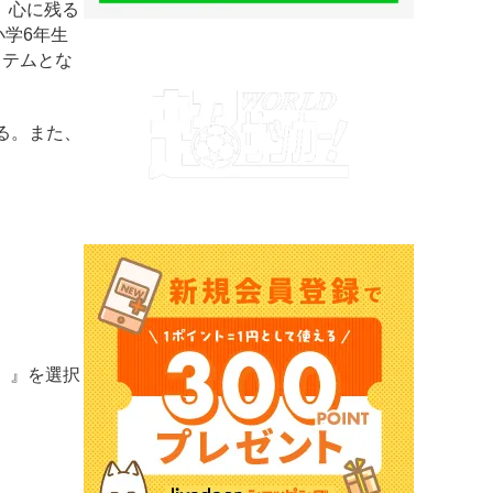
、心に残る
学6年生
ステムとな
いる。また、
）』を選択