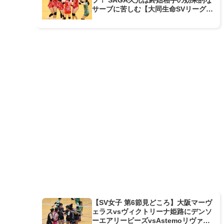
サーブに苦しむ【大同生命SVリーグ女
子第7週GAME1】
【SV女子 第6節見どころ】大阪マーヴ
ェラスvsヴィクトリーナ姫路にデンソ
ーエアリービーズvsAstemoリヴァー