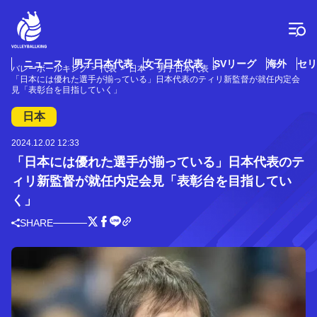
コ
ン
テ
ン
ツ
ニュース
男子日本代表
女子日本代表
SVリーグ
海外
セリ
バレーボールキング
代表
日本
男子日本代表
へ
「日本には優れた選手が揃っている」日本代表のティリ新監督が就任内定会
ス
見「表彰台を目指していく」
キ
日本
ッ
プ
2024.12.02 12:33
「日本には優れた選手が揃っている」日本代表のテ
ィリ新監督が就任内定会見「表彰台を目指してい
く」
SHARE