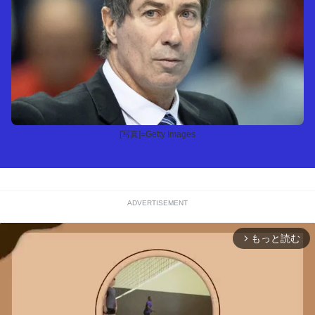
[写真]=Getty Images
ADVERTISEMENT
もっと読む
arrow_forward_ios