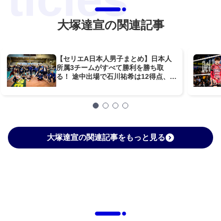
大塚達宣の関連記事
【セリエA日本人男子まとめ】日本人
所属3チームがすべて勝利を勝ち取
る！ 途中出場で石川祐希は12得点、大
塚達宣も1得点を挙げる
大塚達宣の関連記事をもっと見る