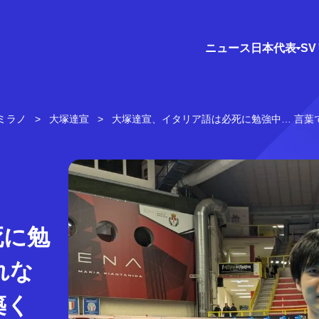
ニュース
日本代表
S
ミラノ
大塚達宣
大塚達宣、イタリア語は必死に勉強中… 言葉
死に勉
れな
築く