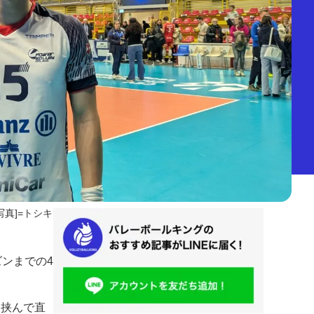
写真]=トシキ
ンまでの4
を挟んで直