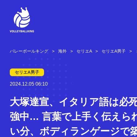
コ
ン
テ
ン
ツ
へ
ス
キ
バレーボールキング
海外
セリエA
セリエA男子
ッ
プ
セリエA男子
2024.12.05 06:10
大塚達宣、イタリア語は必
強中… 言葉で上手く伝えら
い分、ボディランゲージで