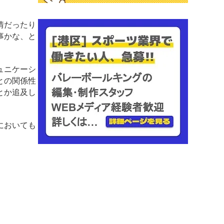
情だったり
事かな、と
ュニケーシ
との関係性
とか追及し
においても