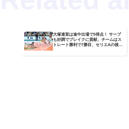
大塚達宣は途中出場で5得点！ サーブ
も好調でブレイクに貢献、チームはス
トレート勝利で7勝目、セリエAの後半
戦初戦を白星で飾る【セリエA男子】