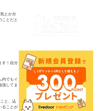
囲気とか分
のことだと
ます！自分
ム内でもイ
勉強してま
。
ること、込
いることが