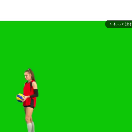
もっと読
arrow_forward_ios