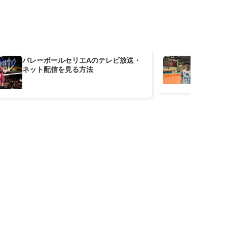
バレーボールセリエAのテレビ放送・
大
ネット配信を見る方法
「
っ
も