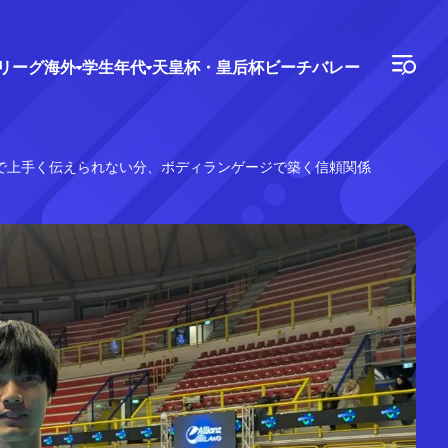
Vリーグ
海外
学生年代
天皇杯・皇后杯
ビーチバレー
で上手く伝えられない分、ボディランゲージで築く信頼関係