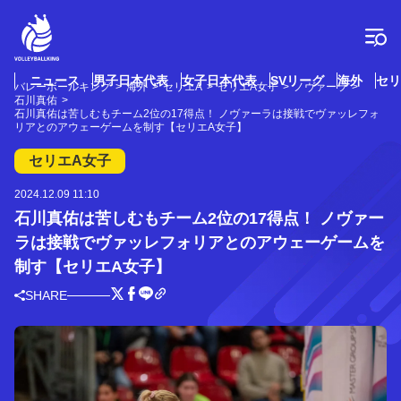
コ
ン
テ
ン
ツ
ニュース
男子日本代表
女子日本代表
SVリーグ
海外
セリ
バレーボールキング
海外
セリエA
セリエA女子
ノヴァーラ
へ
石川真佑
ス
石川真佑は苦しむもチーム2位の17得点！ ノヴァーラは接戦でヴァッレフォ
リアとのアウェーゲームを制す【セリエA女子】
キ
ッ
セリエA女子
プ
2024.12.09 11:10
石川真佑は苦しむもチーム2位の17得点！ ノヴァー
ラは接戦でヴァッレフォリアとのアウェーゲームを
制す【セリエA女子】
SHARE