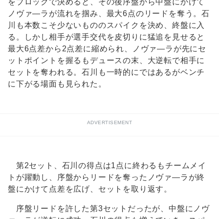
をブロックで決めると、その後序盤から中盤にかけて
ノヴァ―ラが流れを掴み、最大6点のリードを奪う。石
川も本数こそ少ないもののスパイクを決め、終盤に入
る。しかし相手が選手交代を皮切りに猛追を見せると
最大6点差から2点差に縮められ、ノヴァ―ラが先にセ
ットポイントを握るもデュースの末、大逆転で相手に
セットを奪われる。石川も一時的にではあるがベンチ
に下がる場面も見られた。
ADVERTISEMENT
第2セット、石川の得点は1点に終わるもチームメイ
トが躍動し、序盤からリードを奪ったノヴァ―ラが終
盤にかけて点差を広げ、セットを取り返す。
序盤リードを許した第3セットだったが、中盤にノヴ