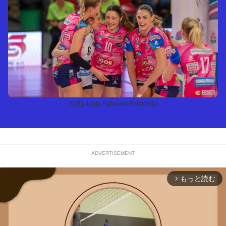
[写真]=Lega Pallavolo Femminile
ADVERTISEMENT
もっと読む
arrow_forward_ios