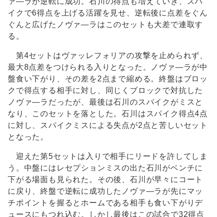
ァ―ラが逆転に成功。石川の得点も増えていき、スパ
イクで6得点を上げる活躍を見せ、逆転後に点差をぐん
ぐんと広げたノヴァ―ラはこのセットも大差で連取す
る。
第4セットはヴァッレフォリアの攻撃を止められず、
最大8点差をつけられる入りとなった。ノヴァ―ラが中
盤食い下がり、その差を2点まで縮める。終盤はブロッ
クで得点する相手に対し、同じくブロックで対抗した
ノヴァ―ラだったが、最後は石川のスパイクがミスと
なり、このセットを落とした。石川はスパイク得点4点
に対し、スパイクミスによる失点が2点と苦しいセット
となった。
迎えた第5セットは入りで相手にリードを許してしま
う。中盤にはレセプションミスの出た石川がベンチに
下がる場面も見られた。その後、石川が早々にコート
に戻り、終盤で逆転に成功したノヴァ―ラが先にマッ
チポイントを握るとホームである相手も食い下がりデ
ュースにもつれ込む。しかし最後はこの試合で32得点