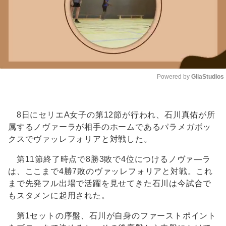
Powered by 
GliaStudios
Unmute
8日にセリエA女子の第12節が行われ、石川真佑が所
属するノヴァーラが相手のホームであるパラメガボッ
クスでヴァッレフォリアと対戦した。
第11節終了時点で8勝3敗で4位につけるノヴァ―ラ
は、ここまで4勝7敗のヴァッレフォリアと対戦。これ
まで先発フル出場で活躍を見せてきた石川は今試合で
もスタメンに起用された。
第1セットの序盤、石川が自身のファーストポイント