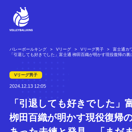
コ
ン
テ
ン
ツ
へ
ス
キ
バレーボールキング
Vリーグ
Vリーグ男子
富士通カ
ッ
「引退しても好きでした」富士通 栁田百織が明かす現役復帰の裏
プ
Vリーグ男子
2024.12.13 12:05
「引退しても好きでした」
栁田百織が明かす現役復帰
あった未練と発見。「まだ