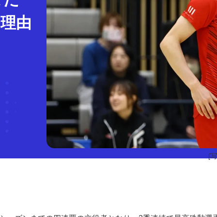
む理由
[