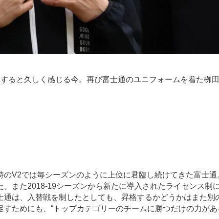
すると久しく感じる今。再び富士通のユニフォームを着た栁
のV2では毎シーズンのように上位に君臨し続けてきた富士通
。また2018-19シーズンから新たに導入されたライセンス制
士通は、入替戦を制したとしても、昇格するかどうかはまた別
すためにも、“トップカテゴリーのチームに勝つだけの力があ