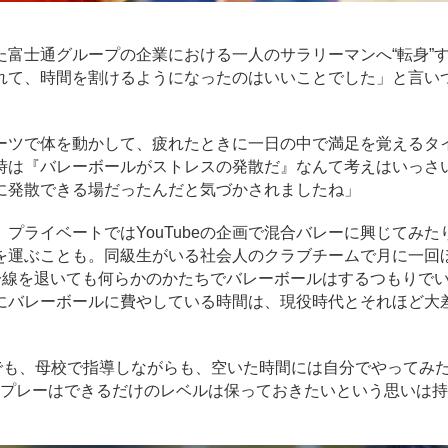
富士通グループの企業における一人のサラリーマンへ“転身”
れて、時間を割けるようになったのはいいことでした」と言い
ーツで体を動かして、疲れたときに一日の中で満足を覚えるタ
時は『バレーボールがストレスの発散だ』なんて考えはいっさ
に発散できる場だったんだと気づかされましたね」
ライベートではYouTubeの企画で混合バレーに興じてみた
を運ぶことも。同級生がいる社会人のクラブチームで月に一回
一線を退いても何らかのかたちでバレーボールはするつもりで
にバレーボールに費やしている時間は、現役時代とそれほど大
でも、母校で指導しながらも、空いた時間には自分でやってみ
のプレーはできるだけのレベルは保っておきたいという思いは