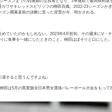
2020-21シーズンまでの四連覇の立役者となり、2季連続で最高殊勲選
つ富士通カワサキレッドスピリッツの栁田百織。2022-23シーズンか
ーズン開幕直前の決断に至った背景が今、明かされる。
ていたのかもしれない。2023年4月初旬、その週末にV・
わりに食事を一緒にしたときのこと。栁田はぼそりと口にした。
引退すると思うんですよね」
栁田は5月の黒鷲旗全日本男女選抜バレーボール大会をもって