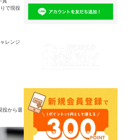
手賞
ぎりで現役
チャレンジ
現役から退