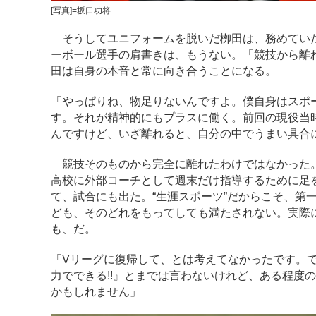
[写真]=坂口功将
そうしてユニフォームを脱いだ栁田は、務めていた
ーボール選手の肩書きは、もうない。「競技から離
田は自身の本音と常に向き合うことになる。
「やっぱりね、物足りないんですよ。僕自身はスポ
す。それが精神的にもプラスに働く。前回の現役当
んですけど、いざ離れると、自分の中でうまい具合
競技そのものから完全に離れたわけではなかった。プ
高校に外部コーチとして週末だけ指導するために足
て、試合にも出た。“生涯スポーツ”だからこそ、第
ども、そのどれをもってしても満たされない。実際
も、だ。
「Vリーグに復帰して、とは考えてなかったです。
力でできる!!』とまでは言わないけれど、ある程度
かもしれません」