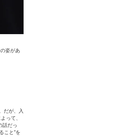
田の姿があ
。だが、入
によって、
の話だっ
ること”を