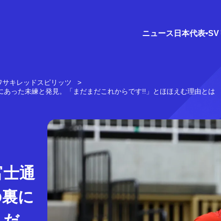
ニュース
日本代表
S
ワサキレッドスピリッツ
にあった未練と発見。「まだまだこれからです!!」とほほえむ理由とは
富士通
の裏に
まだ