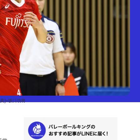
写真]=坂口功将