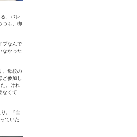
する。バレ
つつも、栁
イプなんで
いなかった
り、母校の
ほど参加し
いた。けれ
差なくて
たり。『全
持っていた