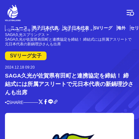
コ
ン
テ
ン
ツ
ニュース
男子日本代表
女子日本代表
SVリーグ
海外
セリ
バレーボールキング
SVリーグ
SVリーグ女子
へ
SAGA久光スプリングス
ス
SAGA久光が佐賀県有田町と連携協定を締結！ 締結式には所属アスリートで
元日本代表の新鍋理沙さんも出席
キ
ッ
SVリーグ女子
プ
2024.12.18 09:20
SAGA久光が佐賀県有田町と連携協定を締結！ 締
結式には所属アスリートで元日本代表の新鍋理沙さ
んも出席
SHARE