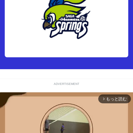
ADVERTISEMENT
もっと読む
arrow_forward_ios