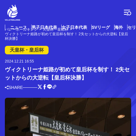
コ
ン
テ
ン
ツ
ニュース
男子日本代表
女子日本代表
SVリーグ
海外
セリ
バレーボールキング
天皇杯・皇后杯
へ
ヴィクトリーナ姫路が初めて皇后杯を制す！ 2失セットからの大逆転【皇后
ス
杯決勝】
キ
天皇杯・皇后杯
ッ
プ
2024.12.21 16:55
ヴィクトリーナ姫路が初めて皇后杯を制す！ 2失セ
ットからの大逆転【皇后杯決勝】
SHARE