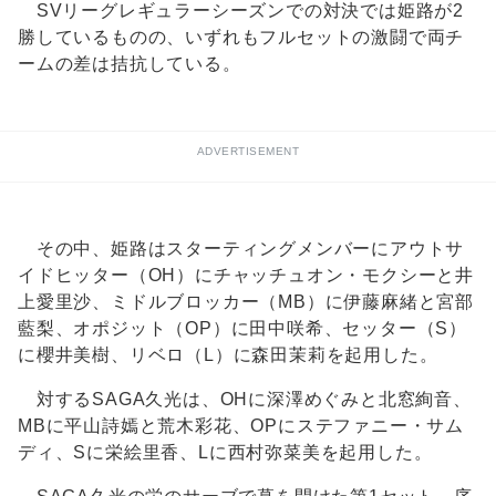
SVリーグレギュラーシーズンでの対決では姫路が2
勝しているものの、いずれもフルセットの激闘で両チ
ームの差は拮抗している。
ADVERTISEMENT
その中、姫路はスターティングメンバーにアウトサ
イドヒッター（OH）にチャッチュオン・モクシーと井
上愛里沙、ミドルブロッカー（MB）に伊藤麻緒と宮部
藍梨、オポジット（OP）に田中咲希、セッター（S）
に櫻井美樹、リベロ（L）に森田茉莉を起用した。
対するSAGA久光は、OHに深澤めぐみと北窓絢音、
MBに平山詩嫣と荒木彩花、OPにステファニー・サム
ディ、Sに栄絵里香、Lに西村弥菜美を起用した。