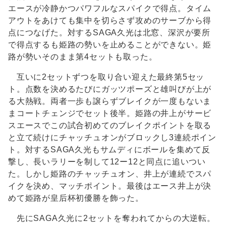
エースが冷静かつパワフルなスパイクで得点。タイム
アウトをあけても集中を切らさず攻めのサーブから得
点につなげた。対するSAGA久光は北窓、深沢が要所
で得点するも姫路の勢いを止めることができない。姫
路が勢いそのまま第4セットも取った。
互いに2セットずつを取り合い迎えた最終第5セッ
ト。点数を決めるたびにガッツポーズと雄叫びが上が
る大熱戦。両者一歩も譲らずブレイクが一度もないま
まコートチェンジでセット後半。姫路の井上がサービ
スエースでこの試合初めてのブレイクポイントを取る
と立て続けにチャッチュオンがブロックし3連続ポイン
ト。対するSAGA久光もサムディにボールを集めて反
撃し、長いラリーを制して12ー12と同点に追いつい
た。しかし姫路のチャッチュオン、井上が連続でスパ
イクを決め、マッチポイント。最後はエース井上が決
めて姫路が皇后杯初優勝を飾った。
先にSAGA久光に2セットを奪われてからの大逆転。