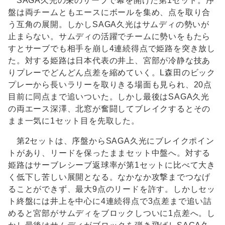
SAGA久光の栄のサーブで幕を開けた第1セット。序
盤は両チームともエースにボールを集め、点を取り合
う互角の展開。しかしSAGA久光はサムディの勢いが
止まらない。サムディの活躍でチームに勢いをもたら
すとサーブでも相手を崩し4連続得点で姫路を突き放し
た。対する姫路は日本代表の井上、宮部が冷静な技あ
りプレーでどんどん点差を縮めていく。L森田のビック
プレーから長いラリーを取りきる場面も見られ、20点
目前に同点まで追いついた。しかし最後はSAGA久光
の両エース深澤、北窓が奮闘してブレイクするとその
まま一気に1セット目を先取した。
第2セットは、序盤からSAGA久光にブレイクポイン
トがあり、リードを保ったままセット中盤へ。対する
姫路はサーブレシーブ返球率が第1セットに比べて大き
く低下し苦しい展開となる。なかなか攻撃までつなげ
ることができず、最大9点のリードを許す。しかしセッ
ト終盤には井上を中心に4連続得点で3点差まで追い詰
めると宮部がサムディをブロックしついに1点差へ。し