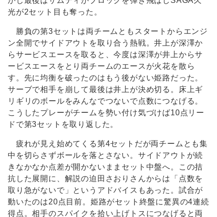
かし最後はサムディがブロックを弾き飛ばしSAGA久
光が2セット目も奪った。
勝負の第3セットは両チームともスタートからエンジ
ン全開でサイドアウトを取り合う熱戦。井上が深澤か
らサービスエースを取ると、今度は深澤が井上からサ
ービスエースをとり両チームのエースが火花を散ら
す。先に均衡を破ったのはもう後がない姫路だった。
サーブで相手を崩して最後は井上が決め切る。床上ギ
リギリのボールをみんなでつないで点数につなげる。
こうしたプレーがチームを勢い付け気づけば10点リー
ドで第3セットを取り返した。
疲れが見え始めてくる第4セットだが両チームとも集
中を切らさずボールを落とさない。サイドアウトが続
きなかなか点差が開かないままセット中盤へ。この拮
抗した展開に、解説の迫田さおりさんからは「点数を
取り急がないで」というアドバイスもあった。試合が
動いたのは20点目前。姫路がセット終盤に驚異の4連続
得点。相手のスパイクを拾い上げトスにつなげると両