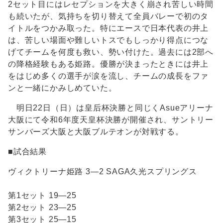
2セット目にはレセプションを大きく崩され苦しい時間
も続いたが、気持ちを切り替えて全員バレーで初のタ
イトルをつかみ取った。特にエースで日本代表の井上
は、苦しい場面や難しいトスでもしっかり得点につな
げてチームを何度も救い、勢い付けた。過去には2部へ
の降格経験もある姫路。優勝が決まったときには井上
をはじめ多くの選手が涙を流し、チームの成長をファ
ンと一緒にかみしめていた。
明日22日（日）は皇后杯決勝と同じくAsueアリーナ
大阪にて令和6年度天皇杯決勝が開催され、サントリー
サンバーズ大阪と大阪ブルテオンが対戦する。
■試合結果
ヴィクトリーナ姫路 3―2 SAGA久光スプリングス
第1セット 19―25
第2セット 23―25
第3セット 25―15