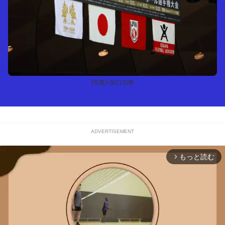
[写真]=坂口功将
ADVERTISEMENT
もっと読む
arrow_forward_ios