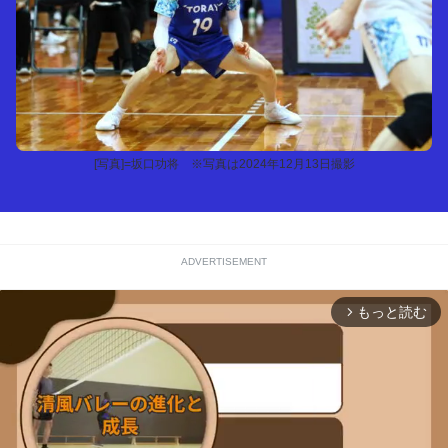
[写真]=坂口功将 ※写真は2024年12月13日撮影
ADVERTISEMENT
もっと読む
arrow_forward_ios