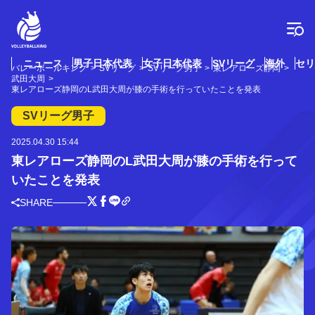
コ
ン
テ
ン
ツ
ニュース
男子日本代表
女子日本代表
SVリーグ
海外
セリ
バレーボールキング
SVリーグ
SVリーグ男子
東レアローズ静岡
へ
武田大周
ス
東レアローズ静岡のL武田大周が膝の手術を行っていたことを発表
キ
SVリーグ男子
ッ
プ
2025.04.30 15:44
東レアローズ静岡のL武田大周が膝の手術を行って
いたことを発表
SHARE