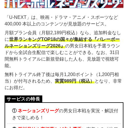
「U-NEXT」は、映画・ドラマ・アニメ・スポーツなど
400,000 本以上のコンテンツが見放題のサービス。
月額プラン会員（月額2,189円税込）なら、追加料金なし
に
世界ランキングTOP18の国々が集結する『バレーボー
ルネーションズリーグ2026』
の男女日本戦を予選ラウン
ドから全試合生配信で楽しむことができる。なお、31日
間無料トライアルに新規登録した人も、見放題で視聴可
能。
無料トライアル終了後は毎月1,200ポイント（1,200円相
当）が付与されるため、
実質989円（税込）
となり、非常
にお得だ。
①
ネーションズリーグ
の男女日本戦を実況・解説付
きで楽しめる！