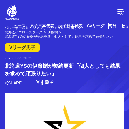
コ
ン
テ
ン
ツ
ニュース
男子日本代表
女子日本代表
SVリーグ
海外
セリ
バレーボールキング
Vリーグ
Vリーグ男子
へ
北海道イエロースターズ
伊藤樹
ス
北海道YSの伊藤樹が契約更新「個人としても結果を求めて頑張りたい」
キ
Vリーグ男子
ッ
プ
2025.05.25 20:25
北海道YSの伊藤樹が契約更新「個人としても結果
を求めて頑張りたい」
SHARE