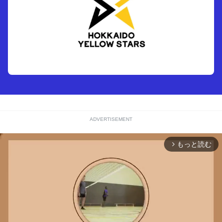
ADVERTISEMENT
もっと読む
arrow_forward_ios