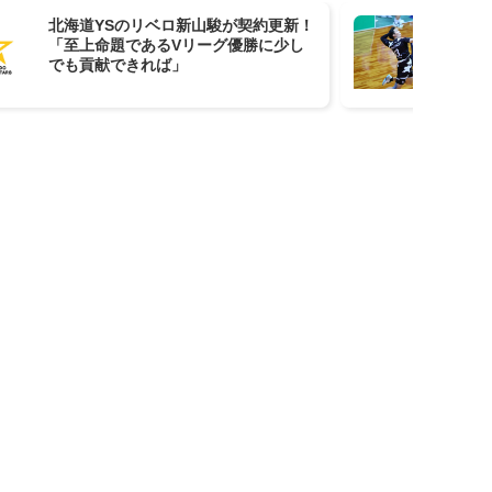
北海道YSのリベロ新山駿が契約更新！
V
「至上命題であるVリーグ優勝に少し
ス
でも貢献できれば」
一
頑