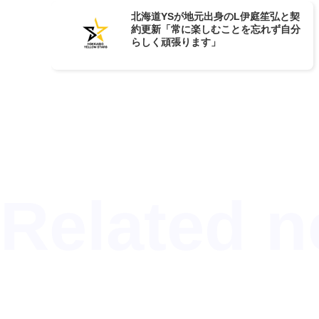
北海道YSが地元出身のL伊庭笙弘と契
約更新「常に楽しむことを忘れず自分
らしく頑張ります」