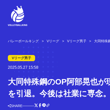
コ
ン
テ
ン
ツ
へ
ス
キ
バレーボールキング
Vリーグ
Vリーグ男子
大同特殊
ッ
プ
Vリーグ男子
2025.05.27 15:58
大同特殊鋼のOP阿部晃也が
を引退。今後は社業に専念
SHARE