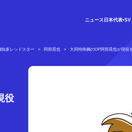
ニュース
日本代表
S
鋼知多レッドスター
阿部晃也
大同特殊鋼のOP阿部晃也が現役
現役
。