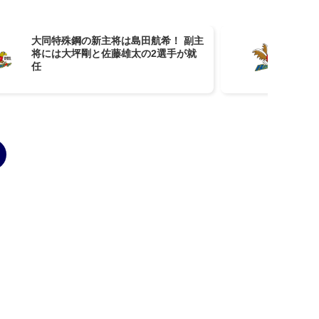
大同特殊鋼の新主将は島田航希！ 副主
大
将には大坪剛と佐藤雄太の2選手が就
の
任
活