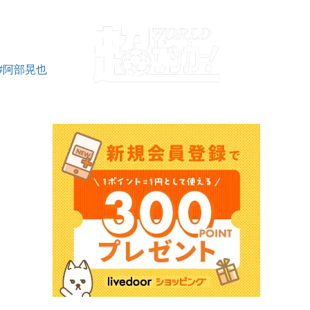
#阿部晃也