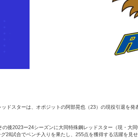
鋼知多レッドスターは、オポジットの阿部晃也（23）の現役引退を発
後2023ー24シーズンに大同特殊鋼レッドスター（現・大同
グ28試合でベンチ入りを果たし、255点を獲得する活躍を見