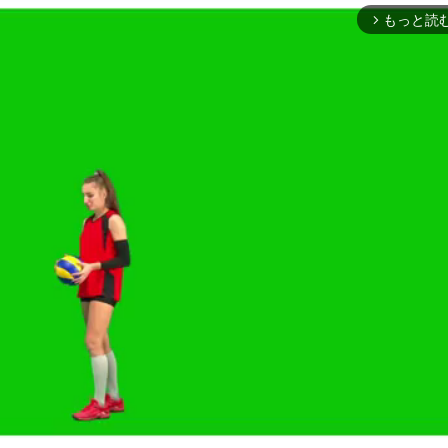
もっと読
arrow_forward_ios