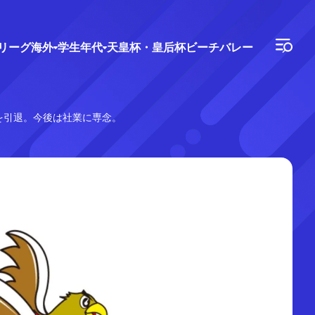
Vリーグ
海外
学生年代
天皇杯・皇后杯
ビーチバレー
を引退。今後は社業に専念。