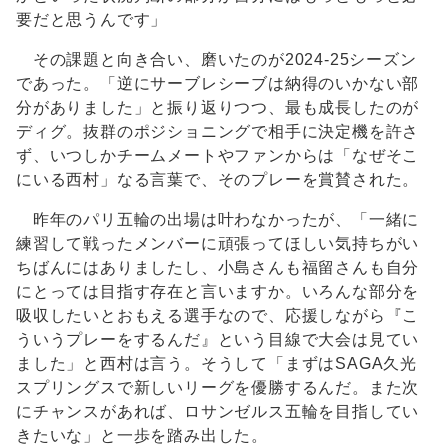
要だと思うんです」
その課題と向き合い、磨いたのが2024-25シーズン
であった。「逆にサーブレシーブは納得のいかない部
分がありました」と振り返りつつ、最も成長したのが
ディグ。抜群のポジショニングで相手に決定機を許さ
ず、いつしかチームメートやファンからは「なぜそこ
にいる西村」なる言葉で、そのプレーを賞賛された。
昨年のパリ五輪の出場は叶わなかったが、「一緒に
練習して戦ったメンバーに頑張ってほしい気持ちがい
ちばんにはありましたし、小島さんも福留さんも自分
にとっては目指す存在と言いますか。いろんな部分を
吸収したいとおもえる選手なので、応援しながら『こ
ういうプレーをするんだ』という目線で大会は見てい
ました」と西村は言う。そうして「まずはSAGA久光
スプリングスで新しいリーグを優勝するんだ。また次
にチャンスがあれば、ロサンゼルス五輪を目指してい
きたいな」と一歩を踏み出した。