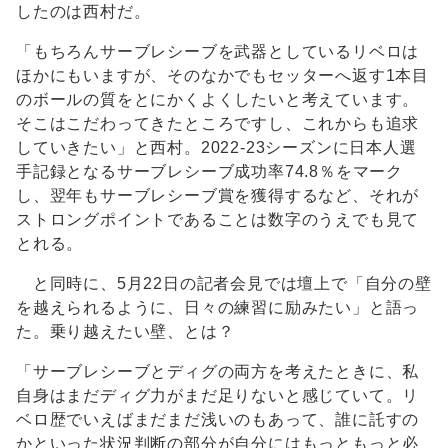
したのは西村だ。
「もちろんサーブレシーブを武器としているリベロは
ほかにもいますが、そのなかでもセッターへ返す1本目
のボールの質をとにかくよくしたいと考えています。
そこはこだわってきたところですし、これからも追求
していきたい」と西村。2022-23シーズンに日本人選
手記録となるサーブレシーブ成功率74.8％をマーク
し、翌年もサーブレシーブ賞を獲得するなど、それが
ストロングポイントであることは数字のうえでも見て
とれる。
と同時に、5月22日の記者会見では壇上で「自分の壁
を越えられるように、日々の練習に励みたい」と語っ
た。乗り越えたい壁、とは？
「サーブレシーブとディグの両方を考えたときに、私
自身はまだディグ力がまだ足りないと感じていて。リ
ベロ歴でいえばまだまだ浅いのもあって、誰に託すの
かといった状況判断の部分が自分にはもっともっと必