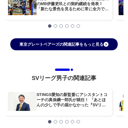
のMB伊藤吏玖との契約継続を発表！
「新たな景色を見るために常に全力で突
き進み、挑戦を繰り返して成長できるよ
うに頑張ります！」
東京グレートベアーズの関連記事をもっと見る
SVリーグ男子の関連記事
STINGS愛知の新監督にアシスタントコ
ーチの真保綱一郎氏が就任！ 「あとほ
んの少しで手の届かなかった『SVリー
グ優勝』を勝ち取ることが目標」