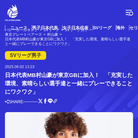
コ
ン
テ
ン
ツ
ニュース
男子日本代表
女子日本代表
SVリーグ
海外
セリ
バレーボールキング
SVリーグ
SVリーグ男子
へ
東京グレートベアーズ
村山豪
ス
日本代表MB村山豪が東京GBに加入！ 「充実した環境、素晴らしい選手達
と一緒にプレーできることにワクワク」
キ
ッ
SVリーグ男子
プ
2025.06.02 13:23
日本代表MB村山豪が東京GBに加入！ 「充実した
環境、素晴らしい選手達と一緒にプレーできること
にワクワク」
SHARE