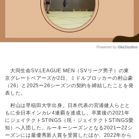
Powered by 
GliaStudios
Unmute
大同生命SV.LEAGUE MEN（SVリーグ男子）の東
京グレートベアーズが2日、ミドルブロッカーの村山豪
（26）と2025ー26シーズンの契約を締結したことを発
表した。
村山は早稲田大学出身。日本代表の宮浦健人らとと
もに全日本インカレ4連覇を達成し、卒業後の2021年
にジェイテクトSTINGS（現・ジェイテクトSTINGS愛
知）へ入団した。ルーキーシーズンとなる2021ー22シ
ーズンには最優秀新人賞を受賞したほか、2022年から