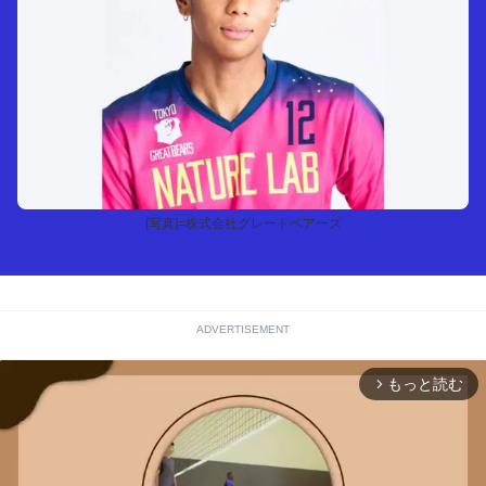
[写真]=株式会社グレートベアーズ
ADVERTISEMENT
もっと読む
arrow_forward_ios