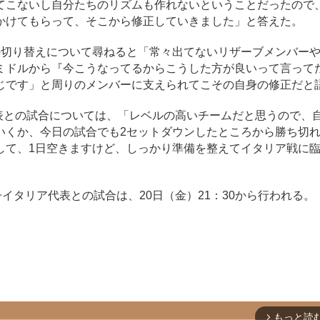
てこないし自分たちのリズムも作れないということだったので
かけてもらって、そこから修正していきました」と答えた。
切り替えについて尋ねると「常々出てないリザーブメンバー
ミドルから『今こうなってるからこうした方が良いって言って
じです」と周りのメンバーに支えられてこその自身の修正だと
表との試合については、「レベルの高いチームだと思うので、
いくか、今日の試合でも2セットダウンしたところから勝ち切
して、1日空きますけど、しっかり準備を整えてイタリア戦に
イタリア代表との試合は、20日（金）21：30から行われる。
もっと読
arrow_forward_ios