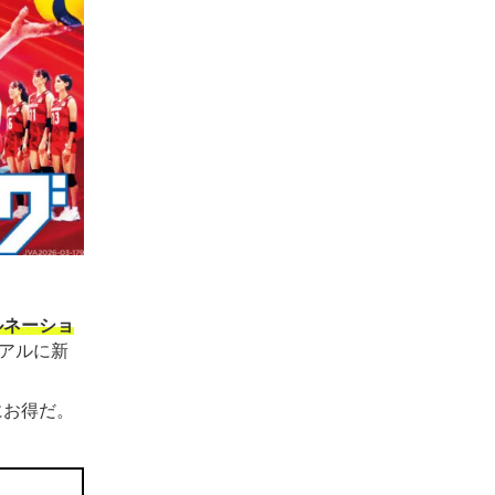
ルネーショ
アルに新
にお得だ。