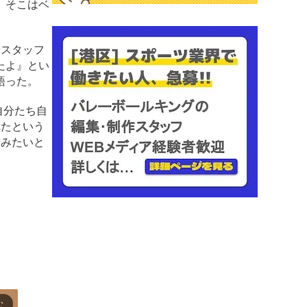
、そこはベ
やスタッフ
たよ』とい
語った。
自分たち自
れたという
臨みたいと
む