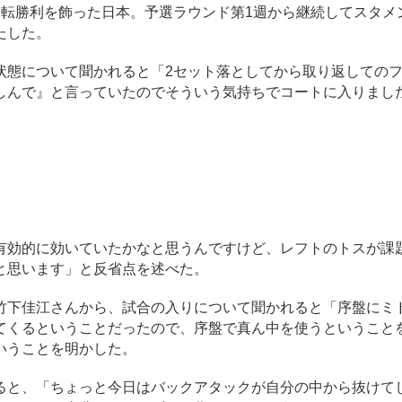
転勝利を飾った日本。予選ラウンド第1週から継続してスタメ
たした。
態について聞かれると「2セット落としてから取り返しての
しんで』と言っていたのでそういう気持ちでコートに入りまし
効的に効いていたかなと思うんですけど、レフトのトスが課
と思います」と反省点を述べた。
下佳江さんから、試合の入りについて聞かれると「序盤にミ
てくるということだったので、序盤で真ん中を使うということ
いうことを明かした。
と、「ちょっと今日はバックアタックが自分の中から抜けて