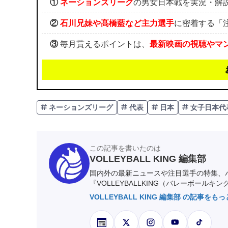
①
ネーションズリーグ
の男女日本戦を実況・解
②
石川兄妹や髙橋藍など主力選手
に密着する「
③
毎月貰えるポイントは、
最新映画の視聴やマ
ネーションズリーグ
代表
日本
女子日本代
この記事を書いたのは
VOLLEYBALL KING 編集部
国内外の最新ニュースや注目選手の特集、
『VOLLEYBALLKING（バレーボールキ
VOLLEYBALL KING 編集部 の記事をも