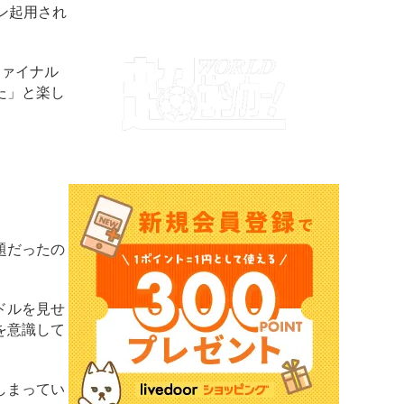
ン起用され
ファイナル
た」と楽し
題だったの
ドルを見せ
を意識して
しまってい