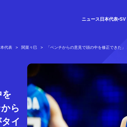
ニュース
日本代表
S
日本代表
関菜々巳
「ベンチからの意見で頭の中を修正できた」
中を
ンから
がタイ