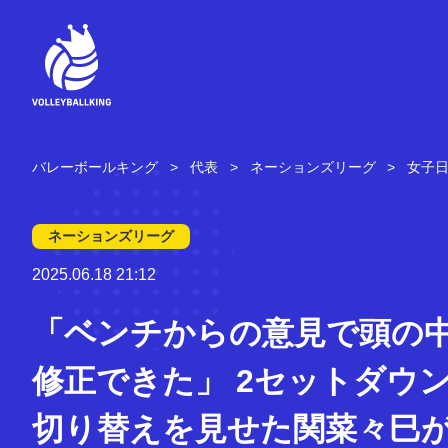
コ
ン
テ
ン
ツ
へ
ス
キ
バレーボールキング
代表
ネーションズリーグ
女子
ッ
プ
ネーションズリーグ
2025.06.18 21:12
「ベンチからの意見で頭の
修正できた」 2セットダウ
切り替えを見せた関菜々巳