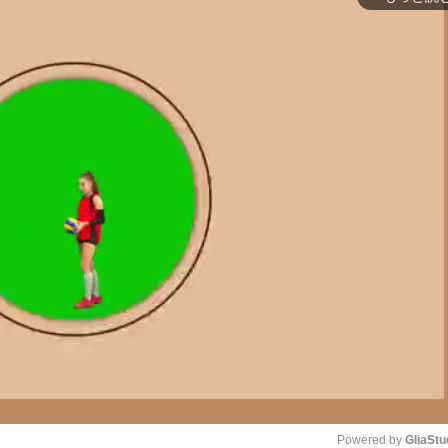
Powered by 
GliaStu