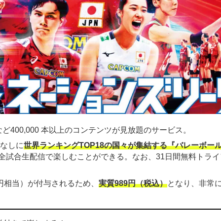
ど400,000 本以上のコンテンツが見放題のサービス。
金なしに
世界ランキングTOP18の国々が集結する『バレーボー
全試合生配信で楽しむことができる。なお、31日間無料トライ
00円相当）が付与されるため、
実質989円（税込）
となり、非常