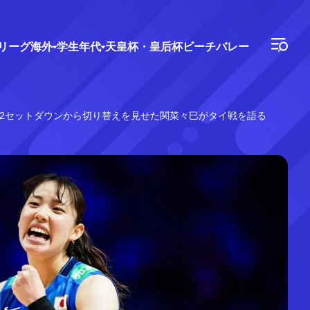
Vリーグ
海外
学生年代
天皇杯・皇后杯
ビーチバレー
 2セットダウンから切り替えを見せた関菜々巳がタイ戦を語る