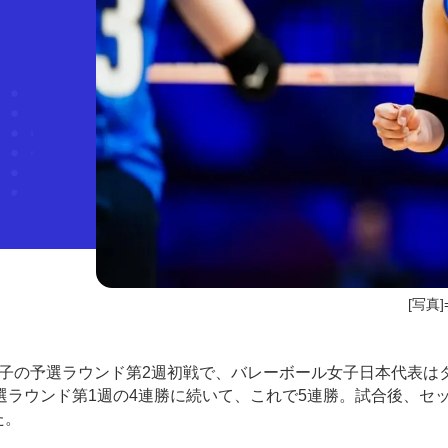
[写真]=
女子の予選ラウンド第2週初戦で、バレーボール女子日本代表は
ラウンド第1週の4連勝に続いて、これで5連勝。試合後、セ
た。