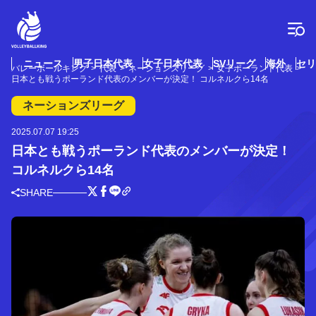
コ
ン
テ
ン
ツ
ニュース
男子日本代表
女子日本代表
SVリーグ
海外
セリ
バレーボールキング
代表
ネーションズリーグ
女子ポーランド代表
へ
日本とも戦うポーランド代表のメンバーが決定！ コルネルクら14名
ス
キ
ネーションズリーグ
ッ
プ
2025.07.07 19:25
日本とも戦うポーランド代表のメンバーが決定！
コルネルクら14名
SHARE