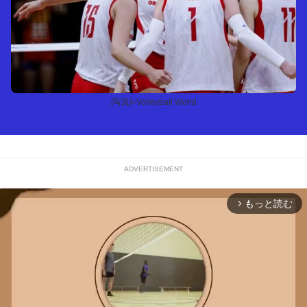
[写真]=Volleyball World
ADVERTISEMENT
もっと読む
arrow_forward_ios