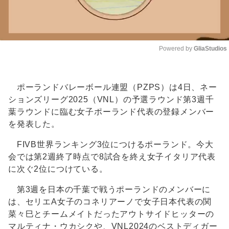
Powered by 
GliaStudios
Unmute
ポーランドバレーボール連盟（PZPS）は4日、ネー
ションズリーグ2025（VNL）の予選ラウンド第3週千
葉ラウンドに臨む女子ポーランド代表の登録メンバー
を発表した。
FIVB世界ランキング3位につけるポーランド。今大
会では第2週終了時点で8試合を終え女子イタリア代表
に次ぐ2位につけている。
第3週を日本の千葉で戦うポーランドのメンバーに
は、セリエA女子のコネリアーノで女子日本代表の関
菜々巳とチームメイトだったアウトサイドヒッターの
マルティナ・ウカシクや、VNL2024のベストディガー