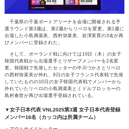
千葉県の千葉ポートアリーナを会場に開催される予
選ラウンド第3週は、第2週からリベロを変更。第1週に
出場した小島満菜美、西村弥菜美、岩澤実育の3名が再
びメンバーに登録された。
そして、ポーランド戦に向けては10日（木）の女子
韓国代表戦から出場選手とリザーブメンバーを2名変
更。韓国戦で先発したセッターの中川つかさとリベロ
の西村弥菜美が外れ、9日の女子フランス代表戦で先発
していたものの10日の女子韓国代表戦でメンバーから
外れていたリベロの小島満菜美とミドルブロッカーの
島村春世が再び出場選手登録されている。
▼女子日本代表 VNL2025第3週 女子日本代表登録
メンバー16名（カッコ内は所属チーム）
・アウトサイドヒッター