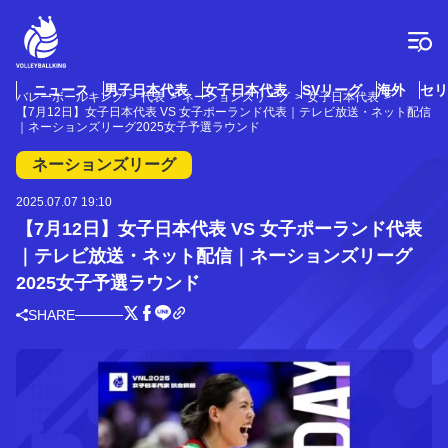
コ
ン
テ
ン
ツ
ニュース
男子日本代表
女子日本代表
SVリーグ
海外
セリ
バレーボールキング
代表
ネーションズリーグ
女子日本代表
へ
【7月12日】女子日本代表 VS 女子ポーランド代表｜テレビ放送・ネット配信
ス
｜ネーションズリーグ2025女子予選ラウンド
キ
ネーションズリーグ
ッ
プ
2025.07.07 19:10
【7月12日】女子日本代表 VS 女子ポーランド代表
｜テレビ放送・ネット配信｜ネーションズリーグ
2025女子予選ラウンド
SHARE