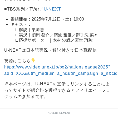
■TBS系列／TVer／
U-NEXT
番組開始：2025年7月12日（土）19:00
キャスト：
∟解説｜栗原恵
∟実況｜初田 啓介／南波 雅俊／御手洗 菜々
∟応援サポーター｜木村 沙織／宮世 琉弥
U-NEXTは日本語実況・解説付きで日本戦配信
視聴はこちら
https://www.video.unext.jp/po2/nationsleague2025?
adid=XXX&utm_medium=a_n&utm_campaign=a_n&cid=
※本ページは、U-NEXTを宣伝しリンクすることによ
ってサイトが紹介料を獲得できるアフィリエイトプロ
グラムの参加者です。
ADVERTISEMENT