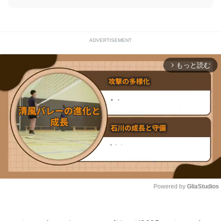
ADVERTISEMENT
もっと読む
arrow_forward_ios
Powered by 
GliaStudios
Unmute