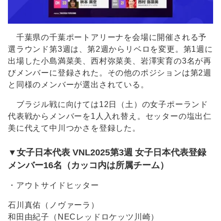
千葉県の千葉ポートアリーナを会場に開催される予
選ラウンド第3週は、第2週からリベロを変更。第1週に
出場した小島満菜美、西村弥菜美、岩澤実育の3名が再
びメンバーに登録された。その他のポジションは第2週
と同様のメンバーが選出されている。
ブラジル戦に向けては12日（土）の女子ポーランド
代表戦からメンバーを1人入れ替え。セッターの塩出仁
美に代えて中川つかさを登録した。
▼女子日本代表 VNL2025第3週 女子日本代表登録
メンバー16名（カッコ内は所属チーム）
・アウトサイドヒッター
石川真佑（ノヴァーラ）
和田由紀子（NECレッドロケッツ川崎）