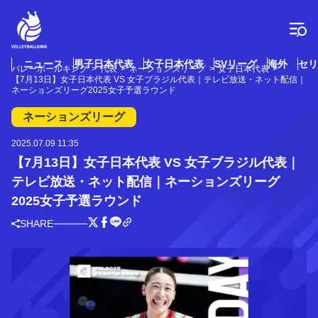
コ
ン
テ
ン
ツ
ニュース
男子日本代表
女子日本代表
SVリーグ
海外
セリ
バレーボールキング
代表
ネーションズリーグ
女子日本代表
へ
【7月13日】女子日本代表 VS 女子ブラジル代表｜テレビ放送・ネット配信｜
ス
ネーションズリーグ2025女子予選ラウンド
キ
ネーションズリーグ
ッ
プ
2025.07.09 11:35
【7月13日】女子日本代表 VS 女子ブラジル代表｜
テレビ放送・ネット配信｜ネーションズリーグ
2025女子予選ラウンド
SHARE