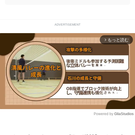
ADVERTISEMENT
もっと読む
arrow_forward_ios
Powered by 
GliaStudios
Unmute