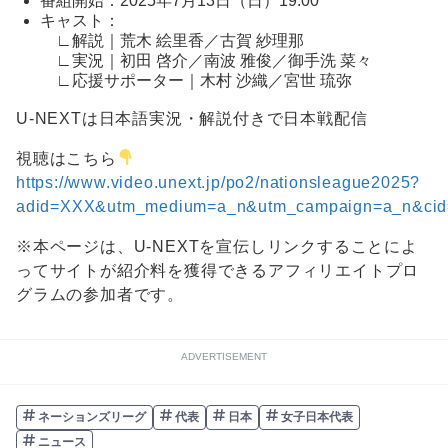
番組開始：2025年7月13日（日）19:00
キャスト：
∟解説｜荒木 絵里香／古賀 紗理那
∟実況｜初田 啓介／南波 雅俊／御手洗 菜々
∟応援サポーター｜木村 沙織／宮世 琉弥
U-NEXTは日本語実況・解説付きで日本戦配信
視聴はこちら
https://www.video.unext.jp/po2/nationsleague2025?
adid=XXX&utm_medium=a_n&utm_campaign=a_n&cid=
※本ページは、U-NEXTを宣伝しリンクすることによ
ってサイトが紹介料を獲得できるアフィリエイトプロ
グラムの参加者です。
ADVERTISEMENT
ネーションズリーグ
代表
日本
女子日本代表
ニュース