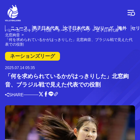
コ
ン
テ
ン
ツ
ニュース
男子日本代表
女子日本代表
SVリーグ
海外
セリ
バレーボールキング
代表
ネーションズリーグ
女子日本代表
へ
北窓絢音
ス
「何を求められているかがはっきりした」北窓絢音、ブラジル戦で見えた代
表での役割
キ
ッ
ネーションズリーグ
プ
2025.07.14 05:35
「何を求められているかがはっきりした」北窓絢
音、ブラジル戦で見えた代表での役割
SHARE