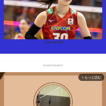
[写真]=須田康暉
ADVERTISEMENT
もっと読む
arrow_forward_ios