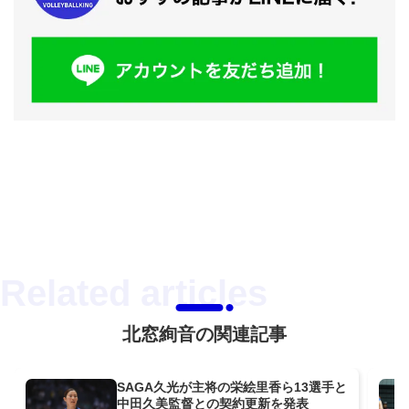
北窓絢音の関連記事
SAGA久光が主将の栄絵里香ら13選手と
中田久美監督との契約更新を発表