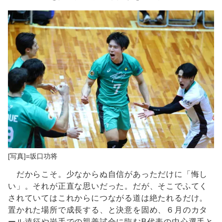
[写真]=坂口功将
だからこそ。少なからぬ自信があっただけに「悔し
い」。それが正直な思いだった。だが、そこでふてく
されていてはこれからにつながる道は絶たれるだけ。
置かれた場所で成長する、と決意を固め、６月のカタ
ール遠征や岩手での親善試合に臨むB代表の中心選手と