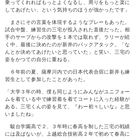
乗ってくれればもっとよくなるし、周りをもっと楽に
してあげたい、という気持ちのほうが強かったです」
まさにその言葉を体現するようなプレーもあった。
試合中盤、練習生の三宅が投入された直後だった。相
手のサーブからの攻撃を１本では取れず、ラリーが続
く中、最後に決めたのが新井のバックアタック。「な
んとか決めてあげたいと思っていた」と笑い、三宅の
姿をかつての自分に重ねる。
６年前の夏、薩摩川内での日本代表合宿に新井も練
習生として参加したことがあった。
「大学３年の時、僕も同じようにみんながユニフォー
ムを着ている中で練習着を着てコートに入った経験が
ある。三宅くんの姿を見て、『わー初々しいな』と思
いましたね」
駿台学園高で２、３年時に春高を制した三宅の戦績
には及ばないが、上越総合技術高２年で初めて春高に