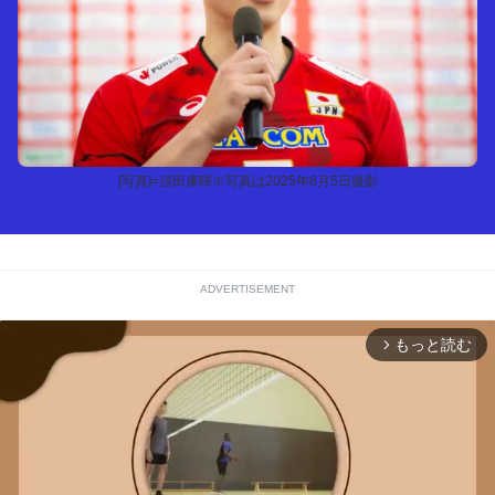
[写真]=須田康暉※写真は2025年6月5日撮影
ADVERTISEMENT
もっと読む
arrow_forward_ios