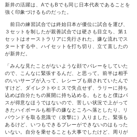
新井の活躍は、AでもBでも同じ日本代表であることを
強く印象づけるものだった。
前日の練習試合では終始日本が優位に試合を運び、
３セットを制したが親善試合では硬さも目立ち、第１
セットはオーストラリアに先行された。嫌な流れでス
タートする中、ハイセットを打ち切り、立て直したの
が新井だ。
「みんな見たことがないような顔でバレーをしていた
ので、こんなに緊張するんだ、と思って。前半は相手
のいいサーブが入って、レシーブも崩されていたんで
すけど、ダイレクトやミスで失点せず、ラリーに持ち
込めば自分たちの展開に持ち込める。もともと僕はパ
スが得意なほうではないので、苦しい状況で上がって
きたハイボールも相手の嫌なところへ落としたり、リ
バウンドを取る意識で（攻撃に）入りました。緊張も
あるけど、いつもできるプレーができないのはもった
いない。自分を乗せることも大事でしたけど、周りが