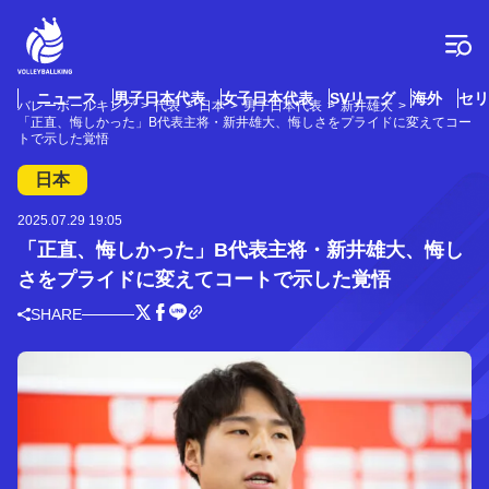
コ
ン
テ
ン
ツ
ニュース
男子日本代表
女子日本代表
SVリーグ
海外
セリ
バレーボールキング
代表
日本
男子日本代表
新井雄大
へ
「正直、悔しかった」B代表主将・新井雄大、悔しさをプライドに変えてコー
ス
トで示した覚悟
キ
日本
ッ
プ
2025.07.29 19:05
「正直、悔しかった」B代表主将・新井雄大、悔し
さをプライドに変えてコートで示した覚悟
SHARE