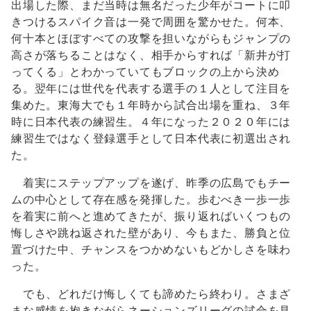
出場した際、まだ当時は無名だった少年がコートに叩
きつけるスパイク音は一発で周囲を驚かせた。何本、
何十本とほぼすべての攻撃を担いながらもジャンプの
高さが落ちることはなく、相手からすれば「新井が打
ってくる」とわかっていてもブロックの上から決め
る。翌年には世代を代表する選手の１人として注目を
集めた。東海大でも１年時から試合出場を重ね、３年
時に日本代表の練習生。４年になった２０２０年には
練習生ではなく登録選手として日本代表に初選出され
た。
着実にステップアップを遂げ、昨季の広島でもチー
ムの中心として存在感を発揮した。歩むべき一歩一歩
を着実に前へと進めてきたが、振り返ればいくつもの
悔しさや跳ね返された壁があり、今もまた、勝負と位
置づけた中、チャンスをつかめないもどかしさを味わ
った。
でも、どれだけ悔しくても諦めたら終わり。さまざ
まな感情を抱きながらネーションズリーグの試合を見