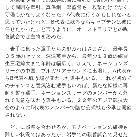
して周囲を牽引。真保綱一郎監督も「攻撃だけでなく
守備もかなりよくなった。A代表に行くかもしれないと
思っていたけれど、B代表に残るならキャプテンは彼に
任せたかった」と言うように、オーストラリアとの親
善試合では主将を務めた。
岩手に集った選手たちの顔ぶれはさまざま。最年長
３５歳のセッター深津英臣から、最年少１８歳の練習
生三宅綜大まで年齢は幅広く、加えて、ネーションズ
リーグの中国、ブルガリアラウンドに出場し、A代表か
らB代表へ戦う場が変わった選手もいる。これが初めて
のチャンスと意気込む選手もいれば、新たな転機に再
起を誓う選手、ネーションズリーグのメンバーから外
れて失意を味わう選手もいる。２２年のアジア競技大
会のようにB代表のメンバーで臨む公式戦も今季は開催
されない。
どこに照準を合わせるか。モチベーションの維持も
難しい状況ではあったが、岩手での親善試合で見せた