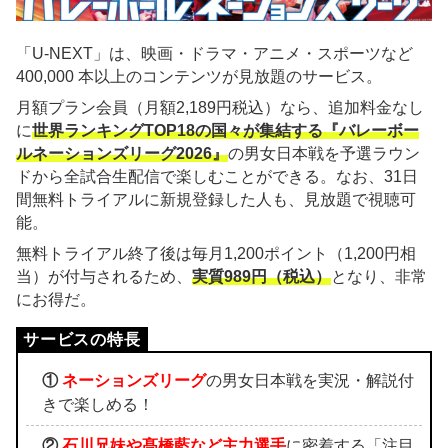
「U-NEXT」は、映画・ドラマ・アニメ・スポーツなど
400,000 本以上のコンテンツが見放題のサービス。
月額プラン会員（月額2,189円税込）なら、追加料金なし
に
世界ランキングTOP18の国々が集結する『バレーボー
ルネーションズリーグ2026』
の男女日本戦を予選ラウン
ドから全試合生配信で楽しむことができる。なお、31日
間無料トライアルに新規登録した人も、見放題で視聴可
能。
無料トライアル終了後は毎月1,200ポイント（1,200円相
当）が付与されるため、
実質989円（税込）
となり、非常
にお得だ。
①
ネーションズリーグ
の男女日本戦を実況・解説付
きで楽しめる！
②
石川兄妹や髙橋藍など主力選手
に密着する「注目