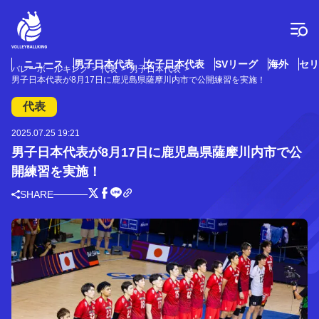
コ
ン
テ
ン
ツ
ニュース
男子日本代表
女子日本代表
SVリーグ
海外
セリ
バレーボールキング
代表
男子日本代表
へ
男子日本代表が8月17日に鹿児島県薩摩川内市で公開練習を実施！
ス
キ
代表
ッ
プ
2025.07.25 19:21
男子日本代表が8月17日に鹿児島県薩摩川内市で公
開練習を実施！
SHARE