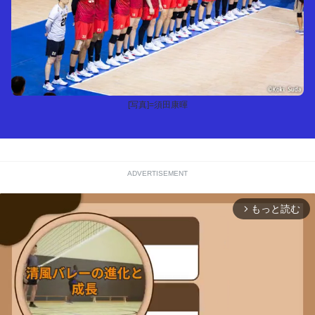
[写真]=須田康暉
ADVERTISEMENT
もっと読む
arrow_forward_ios