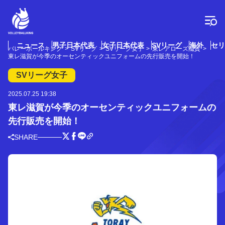
コ
ン
テ
ン
ツ
ニュース
男子日本代表
女子日本代表
SVリーグ
海外
セリ
バレーボールキング
SVリーグ
SVリーグ女子
東レアローズ滋賀
へ
東レ滋賀が今季のオーセンティックユニフォームの先行販売を開始！
ス
キ
SVリーグ女子
ッ
プ
2025.07.25 19:38
東レ滋賀が今季のオーセンティックユニフォームの
先行販売を開始！
SHARE