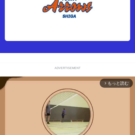
ADVERTISEMENT
もっと読む
arrow_forward_ios