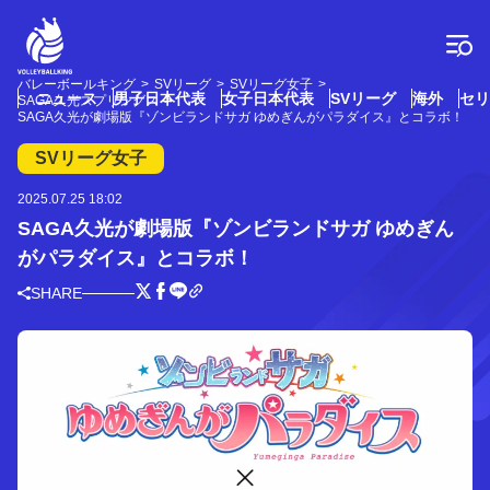
コ
ン
テ
ン
バレーボールキング
SVリーグ
SVリーグ女子
ツ
ニュース
男子日本代表
女子日本代表
SVリーグ
海外
セリ
SAGA久光スプリングス
へ
SAGA久光が劇場版『ゾンビランドサガ ゆめぎんがパラダイス』とコラボ！
ス
SVリーグ女子
キ
ッ
2025.07.25 18:02
プ
SAGA久光が劇場版『ゾンビランドサガ ゆめぎん
がパラダイス』とコラボ！
SHARE