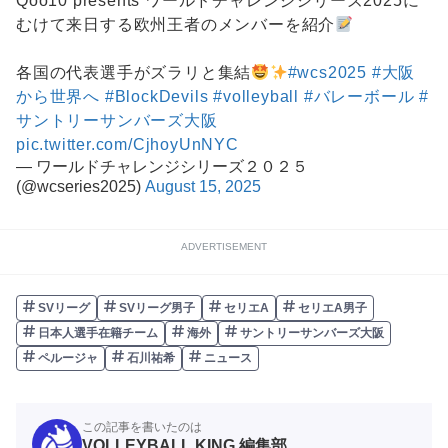
Qoo10 presents ワールドチャレンジシリーズ2025に
むけて来日する欧州王者のメンバーを紹介
各国の代表選手がズラリと集結
#wcs2025
#大阪
から世界へ
#BlockDevils
#volleyball
#バレーボール
#
サントリーサンバーズ大阪
pic.twitter.com/CjhoyUnNYC
— ワールドチャレンジシリーズ２０２５
(@wcseries2025)
August 15, 2025
ADVERTISEMENT
SVリーグ
SVリーグ男子
セリエA
セリエA男子
日本人選手在籍チーム
海外
サントリーサンバーズ大阪
ペルージャ
石川祐希
ニュース
この記事を書いたのは
VOLLEYBALL KING 編集部