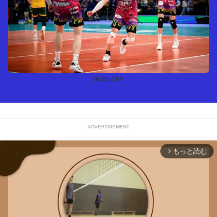
[写真]=CEV
ADVERTISEMENT
もっと読む
arrow_forward_ios