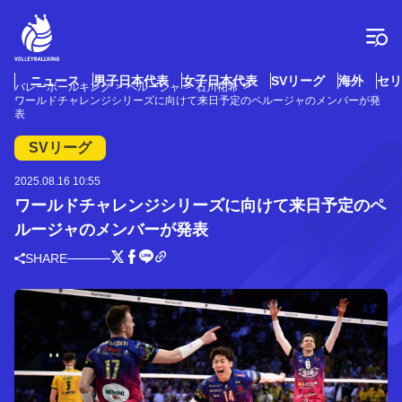
コ
ン
テ
ン
ツ
ニュース
男子日本代表
女子日本代表
SVリーグ
海外
セリ
バレーボールキング
ペルージャ
石川祐希
へ
ワールドチャレンジシリーズに向けて来日予定のペルージャのメンバーが発
ス
表
キ
SVリーグ
ッ
プ
2025.08.16 10:55
ワールドチャレンジシリーズに向けて来日予定のペ
ルージャのメンバーが発表
SHARE