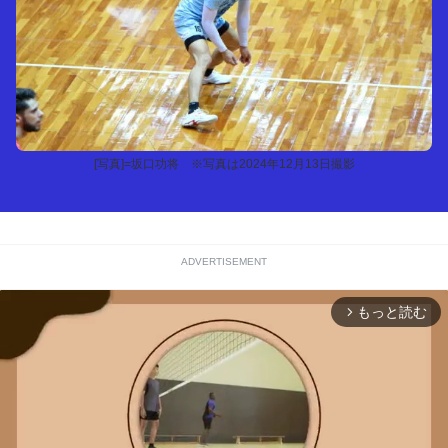
[写真]=坂口功将 ※写真は2024年12月13日撮影
ADVERTISEMENT
もっと読む
arrow_forward_ios