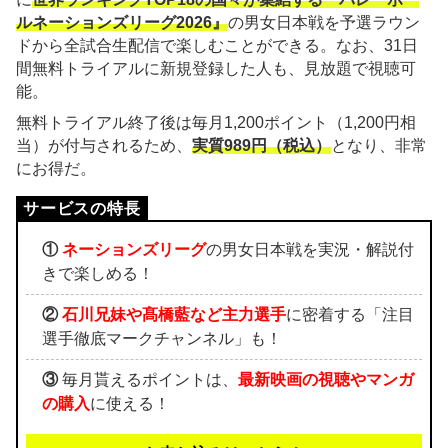
ルネーションズリーグ2026』
の男女日本戦を予選ラウン
ドから全試合生配信で楽しむことができる。なお、31日
間無料トライアルに新規登録した人も、見放題で視聴可
能。
無料トライアル終了後は毎月1,200ポイント（1,200円相
当）が付与されるため、
実質989円（税込）
となり、非常
にお得だ。
①
ネーションズリーグ
の男女日本戦を実況・解説付
きで楽しめる！
②
石川兄妹や髙橋藍など主力選手
に密着する「注目
選手徹底マークチャンネル」も！
③
毎月貰えるポイントは、
最新映画の視聴やマンガ
の購入
に使える！