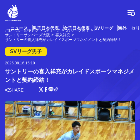
コ
ン
テ
ン
ツ
ニュース
男子日本代表
女子日本代表
SVリーグ
海外
セリ
バレーボールキング
SVリーグ
SVリーグ男子
へ
サントリーサンバーズ大阪
喜入祥充
ス
サントリーの喜入祥充がカレイドスポーツマネジメントと契約締結！
キ
SVリーグ男子
ッ
プ
2025.08.16 15:10
サントリーの喜入祥充がカレイドスポーツマネジメ
ントと契約締結！
SHARE