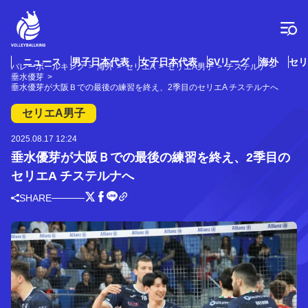
コ
ン
テ
ン
ツ
ニュース
男子日本代表
女子日本代表
SVリーグ
海外
セリ
バレーボールキング
海外
セリエA
セリエA男子
チステルナ
へ
垂水優芽
ス
垂水優芽が大阪Ｂでの最後の練習を終え、2季目のセリエA チステルナへ
キ
セリエA男子
ッ
プ
2025.08.17 12:24
垂水優芽が大阪Ｂでの最後の練習を終え、2季目の
セリエA チステルナへ
SHARE