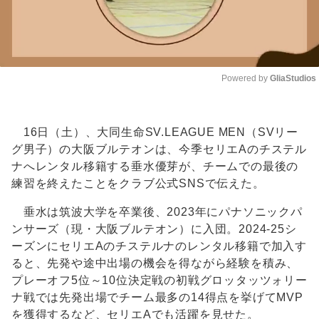
Powered by 
GliaStudios
Unmute
16日（土）、大同生命SV.LEAGUE MEN（SVリー
グ男子）の大阪ブルテオンは、今季セリエAのチステル
ナへレンタル移籍する垂水優芽が、チームでの最後の
練習を終えたことをクラブ公式SNSで伝えた。
垂水は筑波大学を卒業後、2023年にパナソニックパ
ンサーズ（現・大阪ブルテオン）に入団。2024-25シ
ーズンにセリエAのチステルナのレンタル移籍で加入す
ると、先発や途中出場の機会を得ながら経験を積み、
プレーオフ5位～10位決定戦の初戦グロッタッツォリー
ナ戦では先発出場でチーム最多の14得点を挙げてMVP
を獲得するなど、セリエAでも活躍を見せた。