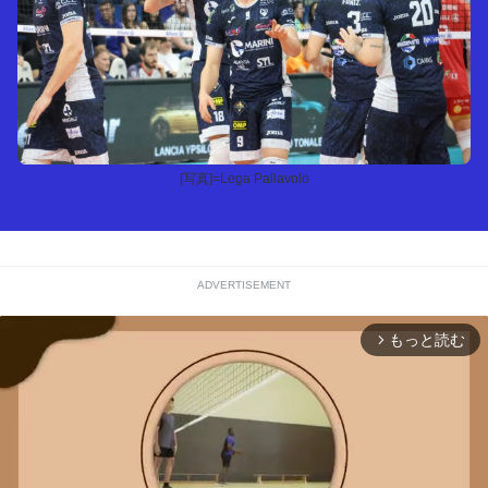
[写真]=Lega Pallavolo
ADVERTISEMENT
もっと読む
arrow_forward_ios