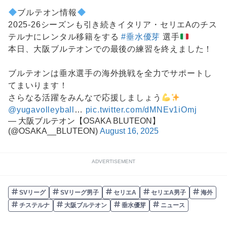
ブルテオン情報
2025-26シーズンも引き続きイタリア・セリエAのチス
テルナにレンタル移籍をする
#垂水優芽
選手
本日、大阪ブルテオンでの最後の練習を終えました！
ブルテオンは垂水選手の海外挑戦を全力でサポートし
てまいります！
さらなる活躍をみんなで応援しましょう
@yugavolleyball
…
pic.twitter.com/dMNEv1iOmj
— 大阪ブルテオン【OSAKA BLUTEON】
(@OSAKA__BLUTEON)
August 16, 2025
ADVERTISEMENT
SVリーグ
SVリーグ男子
セリエA
セリエA男子
海外
チステルナ
大阪ブルテオン
垂水優芽
ニュース