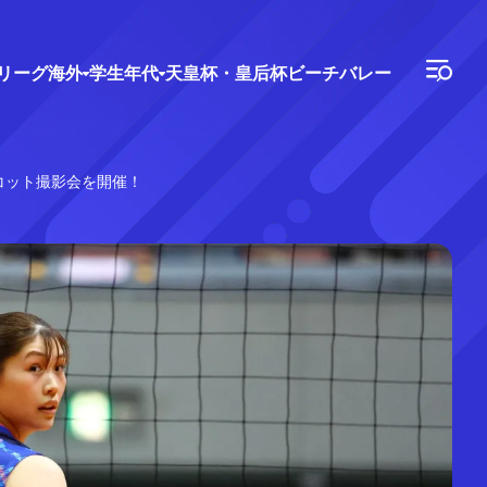
Vリーグ
海外
学生年代
天皇杯・皇后杯
ビーチバレー
スコット撮影会を開催！