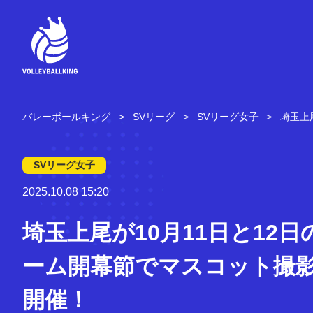
コ
ン
テ
ン
ツ
へ
ス
キ
バレーボールキング
SVリーグ
SVリーグ女子
埼玉上
ッ
プ
SVリーグ女子
2025.10.08 15:20
埼玉上尾が10月11日と12日
ーム開幕節でマスコット撮
開催！