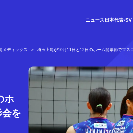
ニュース
日本代表
S
尾メディックス
埼玉上尾が10月11日と12日のホーム開幕節でマ
のホ
影会を