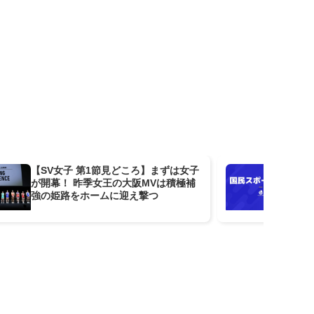
【SV女子 第1節見どころ】まずは女子
決
が開幕！ 昨季女王の大阪MVは積極補
大会
強の姫路をホームに迎え撃つ