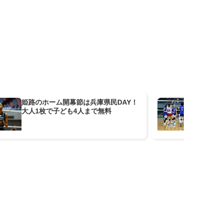
姫路のホーム開幕節は兵庫県民DAY！
刈
大人1枚で子ども4人まで無料
リ