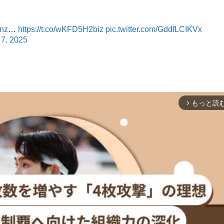
4nz
…
https://t.co/wKFD5H2biz
pic.twitter.com/GddfLCIKVx
 7, 2025
もっと読
arrow_forward_ios