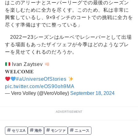
はこのアリーナとスーパーリーグでの最後のシーズン
を楽しむために全力を尽くす。このため、私は非常に
興奮しているし、9×9インチのコートでの挑戦に全力を
尽くす準備はすでに整っている」
2022ー23シーズンはルーベでレシーバーとして出場
する場面もあったザイツェフが今季はどのようなプレ
ーを見せてくれるのだろうか。
Ivan Zaytsev
𝐖𝐄𝐋𝐂𝐎𝐌𝐄
#aUniverseOfStories
pic.twitter.com/eOS90oh9MA
— Vero Volley (@VeroVolley)
September 18, 2024
ADVERTISEMENT
セリエA
海外
モンツァ
ニュース