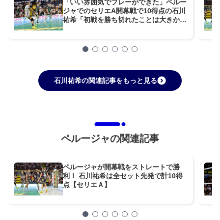
「いい雰囲気でプレーができた」ペルー
ジャでのセリエA開幕戦で10得点の石川
祐希「初戦を勝ち切れたことは大きかっ
た」
石川祐希の関連記事をもっと見る
ペルージャの関連記事
ペルージャが開幕戦をストレートで勝
利！ 石川祐希は全セット先発で計10得
点【セリエＡ】