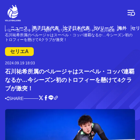
コ
ン
テ
ン
ツ
ニュース
男子日本代表
女子日本代表
SVリーグ
海外
セリ
バレーボールキング
海外
セリエA
ペルージャ
石川祐希
へ
石川祐希所属のペルージャはスーペル・コッパ連覇なるか…今シーズン初の
ス
トロフィーを懸けて4クラブが激突！
キ
セリエA
ッ
プ
2024.09.19 18:03
石川祐希所属のペルージャはスーペル・コッパ連覇
なるか…今シーズン初のトロフィーを懸けて4クラ
ブが激突！
SHARE