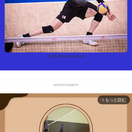
[写真]=Volleyball World
ADVERTISEMENT
もっと読む
arrow_forward_ios