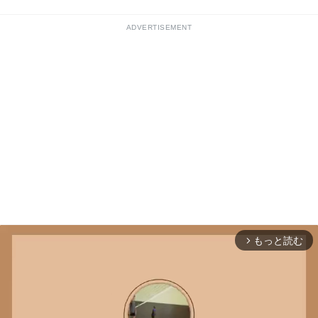
ADVERTISEMENT
もっと読む
arrow_forward_ios