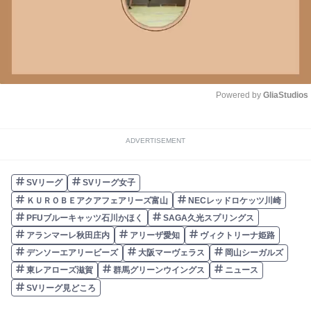
Powered by 
GliaStudios
Unmute
ADVERTISEMENT
SVリーグ
SVリーグ女子
ＫＵＲＯＢＥアクアフェアリーズ富山
NECレッドロケッツ川崎
PFUブルーキャッツ石川かほく
SAGA久光スプリングス
アランマーレ秋田庄内
アリーザ愛知
ヴィクトリーナ姫路
デンソーエアリービーズ
大阪マーヴェラス
岡山シーガルズ
東レアローズ滋賀
群馬グリーンウイングス
ニュース
SVリーグ見どころ