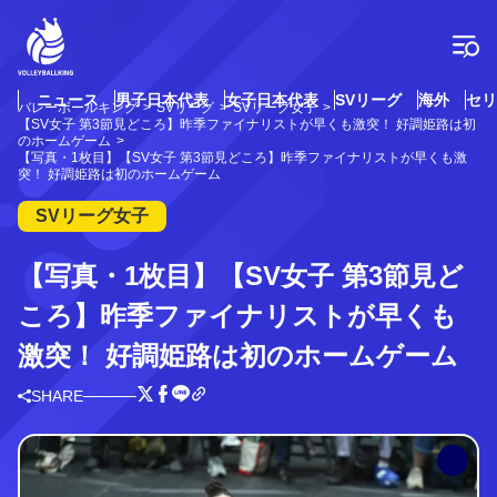
コ
ン
テ
ン
ツ
ニュース
男子日本代表
女子日本代表
SVリーグ
海外
セリ
バレーボールキング
SVリーグ
SVリーグ女子
へ
【SV女子 第3節見どころ】昨季ファイナリストが早くも激突！ 好調姫路は初
ス
のホームゲーム
【写真・1枚目】【SV女子 第3節見どころ】昨季ファイナリストが早くも激
キ
突！ 好調姫路は初のホームゲーム
ッ
プ
SVリーグ女子
【写真・1枚目】【SV女子 第3節見ど
ころ】昨季ファイナリストが早くも
激突！ 好調姫路は初のホームゲーム
SHARE