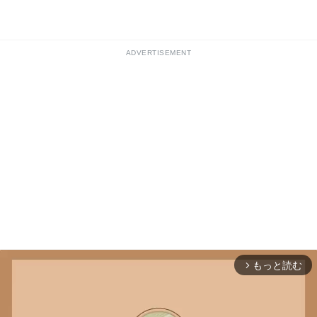
ADVERTISEMENT
もっと読む
arrow_forward_ios