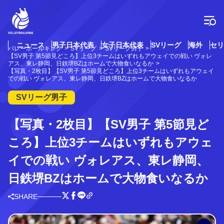
コ
ン
テ
ン
ツ
ニュース
男子日本代表
女子日本代表
SVリーグ
海外
セリ
バレーボールキング
SVリーグ
SVリーグ男子
へ
【SV男子 第5節見どころ】上位3チームはいずれもアウェイでの戦い ヴォレ
ス
アス、東レ静岡、日鉄堺BZはホームで大物食いなるか
【写真・2枚目】【SV男子 第5節見どころ】上位3チームはいずれもアウェイ
キ
での戦い ヴォレアス、東レ静岡、日鉄堺BZはホームで大物食いなるか
ッ
プ
SVリーグ男子
【写真・2枚目】【SV男子 第5節見ど
ころ】上位3チームはいずれもアウェ
イでの戦い ヴォレアス、東レ静岡、
日鉄堺BZはホームで大物食いなるか
SHARE