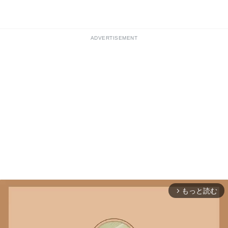
ADVERTISEMENT
もっと読む
arrow_forward_ios