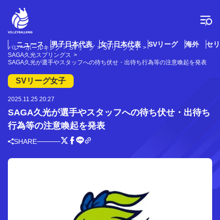
コ
ン
テ
ン
ツ
ニュース
男子日本代表
女子日本代表
SVリーグ
海外
セリ
バレーボールキング
SVリーグ
SVリーグ女子
へ
SAGA久光スプリングス
ス
SAGA久光が選手やスタッフへの待ち伏せ・出待ち行為等の注意喚起を発表
キ
SVリーグ女子
ッ
プ
2025.11.25 20:27
SAGA久光が選手やスタッフへの待ち伏せ・出待ち
行為等の注意喚起を発表
SHARE