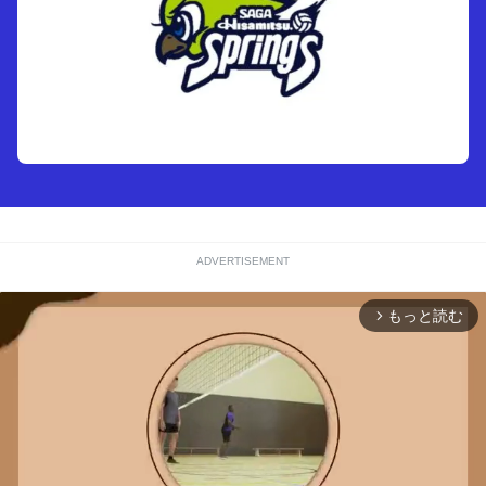
ADVERTISEMENT
もっと読む
arrow_forward_ios