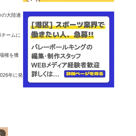
つの大陸連
勝チームに
場権を獲
26年に発
む