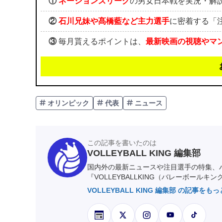
①
ネーションズリーグ
の男女日本戦を実況・解
②
石川兄妹や髙橋藍など主力選手
に密着する「
③
毎月貰えるポイントは、
最新映画の視聴やマ
オリンピック
代表
ニュース
この記事を書いたのは
VOLLEYBALL KING 編集部
国内外の最新ニュースや注目選手の特集、
『VOLLEYBALLKING（バレーボールキ
VOLLEYBALL KING 編集部 の記事をも