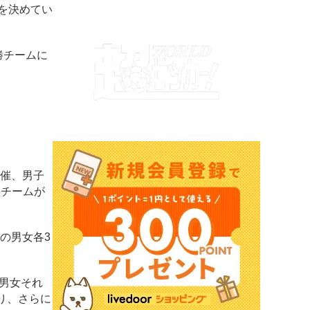
を決めてい
勝チームに
開催、男子
3チームが
の男女各3
男女それ
り、さらに