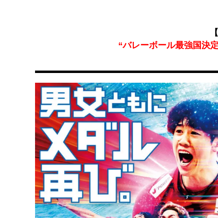
【
“バレーボール最強国決定