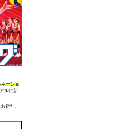
ルネーショ
アルに新
にお得だ。