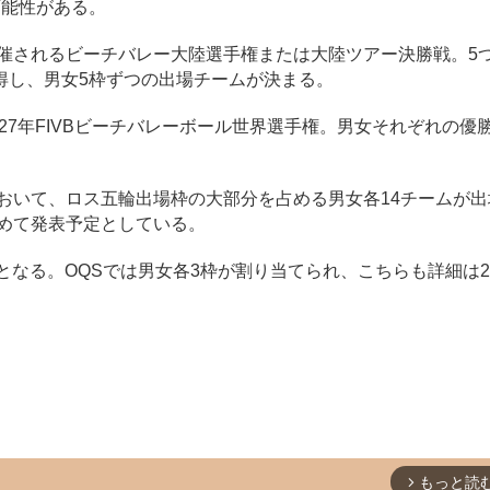
可能性がある。
催されるビーチバレー大陸選手権または大陸ツアー決勝戦。5
得し、男女5枠ずつの出場チームが決まる。
27年FIVBビーチバレーボール世界選手権。男女それぞれの優
おいて、ロス五輪出場枠の大部分を占める男女各14チームが出
改めて発表予定としている。
なる。OQSでは男女各3枠が割り当てられ、こちらも詳細は20
もっと読
arrow_forward_ios