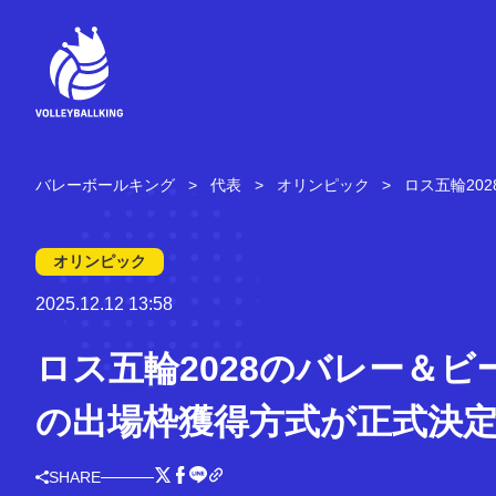
コ
ン
テ
ン
ツ
へ
ス
キ
バレーボールキング
代表
オリンピック
ロス五輪20
ッ
プ
オリンピック
2025.12.12 13:58
ロス五輪2028のバレー＆ビ
の出場枠獲得方式が正式決
SHARE