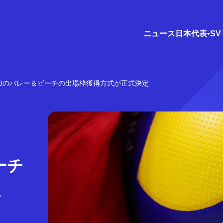
ニュース
日本代表
S
28のバレー＆ビーチの出場枠獲得方式が正式決定
ーチ
定