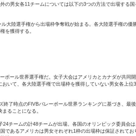
外の男女各11チームについては以下の3つの方法で出場する国
ール大陸選手権から出場枠争奪戦が始まる。各大陸選手権の優
場権を獲得する。
バレーボール世界選手権だ。女子大会はアメリカとカナダが共同
において、各大陸選手権で出場枠を獲得していない男女各上位
ズ終了時点のFIVBバレーボール世界ランキングに基づき、最後
決まることになる。
24チームの計48チームが出場。各国のオリンピック委員会は
催国であるアメリカは男女それぞれ1枠の出場枠は保証されてお