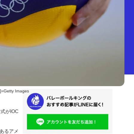
=Getty Images
式がIOC
あるアメ