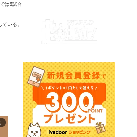
では6試合
している。
む