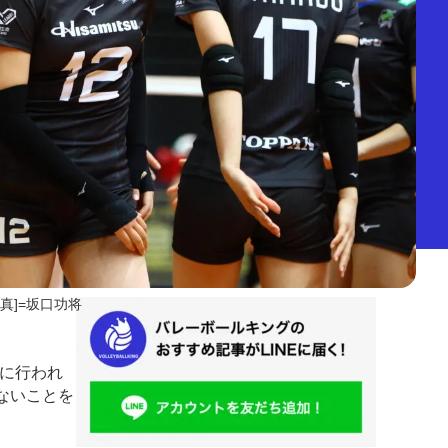
写真]=坂口功将
）に行われ
ないことを