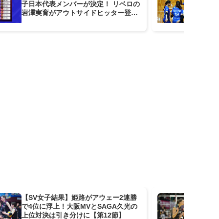
子日本代表メンバーが決定！ リベロの
荒
岩澤実育がアウトサイドヒッター登録
契
に
【SV女子結果】姫路がアウェー2連勝
【S
で4位に浮上！大阪MVとSAGA久光の
S
上位対決は引き分けに【第12節】