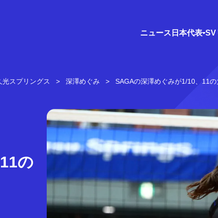
ニュース
日本代表
S
A久光スプリングス
深澤めぐみ
SAGAの深澤めぐみが1/10、1
11の