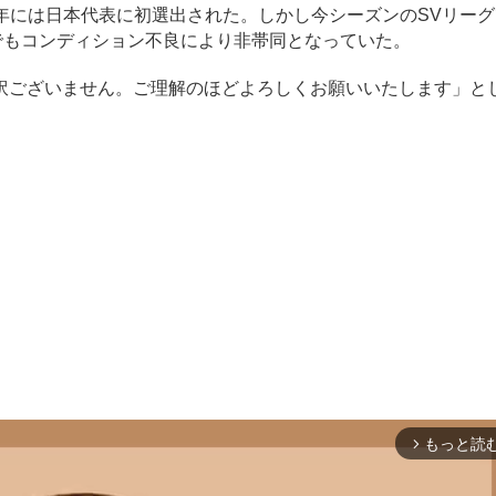
5年には日本代表に初選出された。しかし今シーズンのSVリーグ
でもコンディション不良により非帯同となっていた。
ございません。ご理解のほどよろしくお願いいたします」と
もっと読
arrow_forward_ios