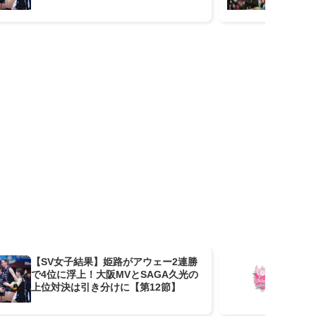
【SV女子結果】姫路がアウェー2連勝
姫
で4位に浮上！大阪MVとSAGA久光の
手が
上位対決は引き分けに【第12節】