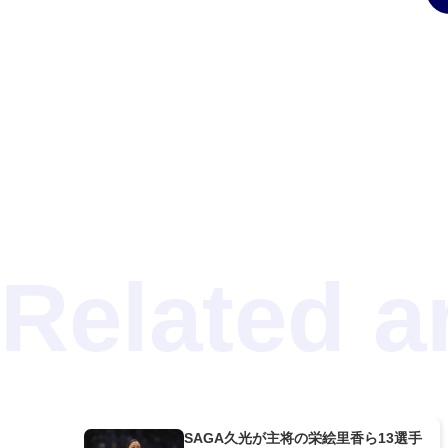
SAGA久光が主将の栄絵里香ら13選手