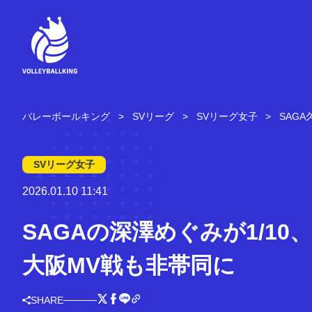
コ
ン
テ
ン
ツ
へ
ス
キ
バレーボールキング
SVリーグ
SVリーグ女子
SAG
ッ
プ
SVリーグ女子
2026.01.10 11:41
SAGAの深澤めぐみが1/10、
大阪MV戦も非帯同に
SHARE