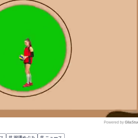
Powered by 
GliaStu
ス
深澤めぐみ
ニュース