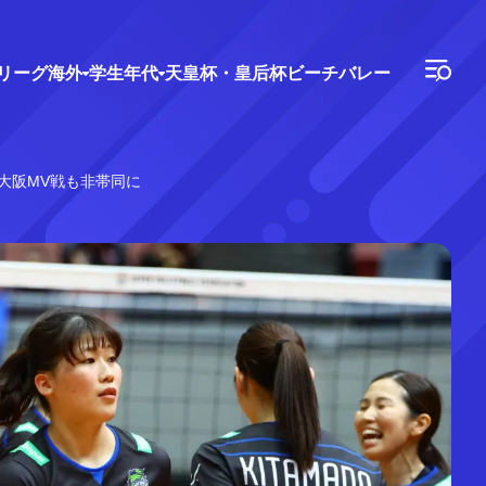
Vリーグ
海外
学生年代
天皇杯・皇后杯
ビーチバレー
1の大阪MV戦も非帯同に