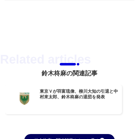
鈴木柊麻の関連記事
東京Ｖが羽富琉偉、柳川大知の引退と中
村來太郎、鈴木柊麻の退団を発表