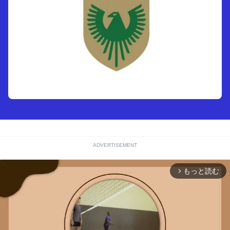
ADVERTISEMENT
もっと読む
arrow_forward_ios