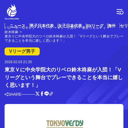
コ
ン
テ
ン
ツ
ニュース
男子日本代表
女子日本代表
SVリーグ
海外
セリ
バレーボールキング
Vリーグ
Vリーグ男子
東京ヴェルディ
へ
鈴木柊麻
ス
東京Ｖに中央学院大のリベロ鈴木柊麻が入団！「Vリーグという舞台でプレー
できることを本当に嬉しく思います！」
キ
ッ
Vリーグ男子
プ
2026.02.03 21:35
東京Ｖに中央学院大のリベロ鈴木柊麻が入団！「V
リーグという舞台でプレーできることを本当に嬉し
く思います！」
SHARE