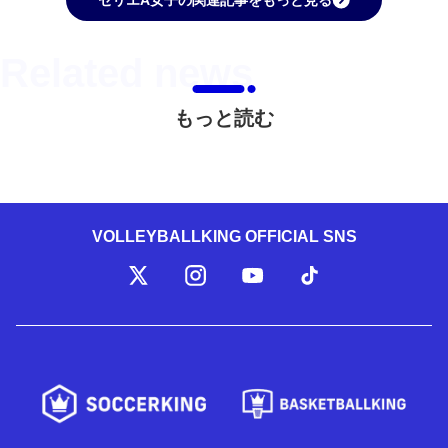
もっと読む
VOLLEYBALLKING OFFICIAL SNS