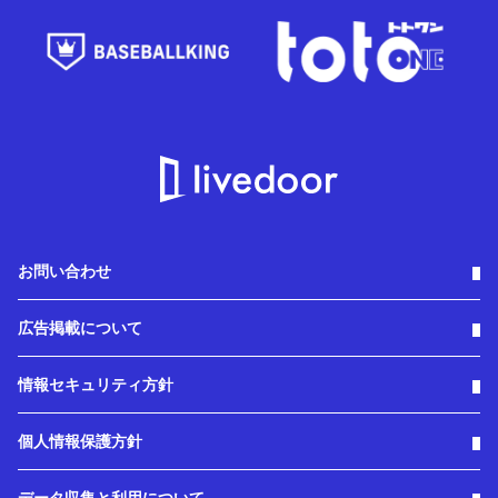
お問い合わせ
広告掲載について
情報セキュリティ方針
個人情報保護方針
データ収集と利用について