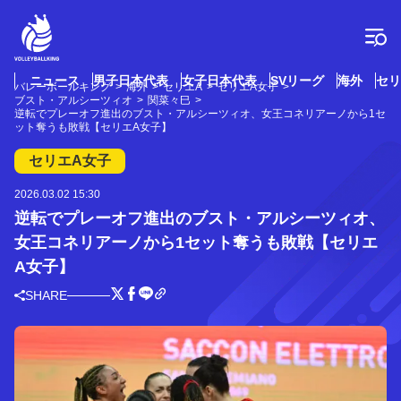
コ
ン
テ
ン
ツ
ニュース
男子日本代表
女子日本代表
SVリーグ
海外
セリ
バレーボールキング
海外
セリエA
セリエA女子
へ
ブスト・アルシーツィオ
関菜々巳
ス
逆転でプレーオフ進出のブスト・アルシーツィオ、女王コネリアーノから1セ
ット奪うも敗戦【セリエA女子】
キ
ッ
セリエA女子
プ
2026.03.02 15:30
逆転でプレーオフ進出のブスト・アルシーツィオ、
女王コネリアーノから1セット奪うも敗戦【セリエ
A女子】
SHARE