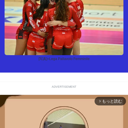
[写真]=Lega Pallavolo Femminile
ADVERTISEMENT
もっと読む
arrow_forward_ios