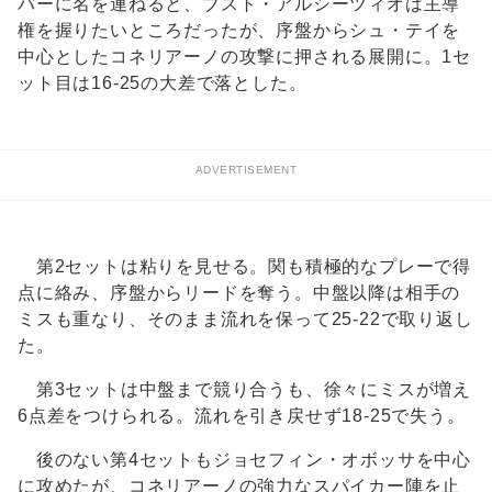
バーに名を連ねると、ブスト・アルシーツィオは主導
権を握りたいところだったが、序盤からシュ・テイを
中心としたコネリアーノの攻撃に押される展開に。1セ
ット目は16-25の大差で落とした。
ADVERTISEMENT
第2セットは粘りを見せる。関も積極的なプレーで得
点に絡み、序盤からリードを奪う。中盤以降は相手の
ミスも重なり、そのまま流れを保って25-22で取り返し
た。
第3セットは中盤まで競り合うも、徐々にミスが増え
6点差をつけられる。流れを引き戻せず18-25で失う。
後のない第4セットもジョセフィン・オボッサを中心
に攻めたが、コネリアーノの強力なスパイカー陣を止