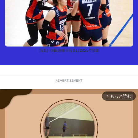
[写真]=須田康暉※写真は2025年撮影
ADVERTISEMENT
もっと読む
arrow_forward_ios