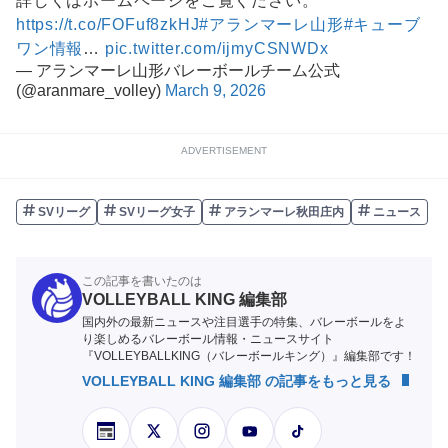
詳しくはホームページをご覧ください。
https://t.co/FOFuf8zkHJ
#アランマーレ山形
#キューブ
ワン情報
…
pic.twitter.com/ijmyCSNWDx
— アランマーレ山形バレーボールチーム公式
(@aranmare_volley)
March 9, 2026
ADVERTISEMENT
SVリーグ
SVリーグ女子
アランマーレ秋田庄内
ニュース
この記事を書いたのは
VOLLEYBALL KING 編集部
国内外の最新ニュースや注目選手の特集、バレーボールをよ
り楽しめるバレーボール情報・ニュースサイト
『VOLLEYBALLKING（バレーボールキング）』編集部です！
VOLLEYBALL KING 編集部 の記事をもっと見る