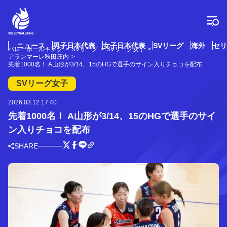
コ
ン
テ
ン
ツ
ニュース
男子日本代表
女子日本代表
SVリーグ
海外
セリ
バレーボールキング
SVリーグ
SVリーグ女子
へ
アランマーレ秋田庄内
ス
先着1000名！ A山形が3/14、15のHGで選手のサイン入りチョコを配布
キ
SVリーグ女子
ッ
プ
2026.03.12 17:40
先着1000名！ A山形が3/14、15のHGで選手のサイ
ン入りチョコを配布
SHARE