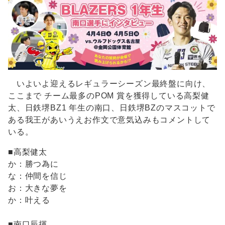
いよいよ迎えるレギュラーシーズン最終盤に向け、
ここまで チーム最多のPOM 賞を獲得している高梨健
太、日鉄堺BZ1 年生の南口、日鉄堺BZのマスコットで
ある我王があいうえお作文で意気込みもコメントして
いる。
■高梨健太
か：勝つ為に
な：仲間を信じ
お：大きな夢を
か：叶える
■南口辰揮