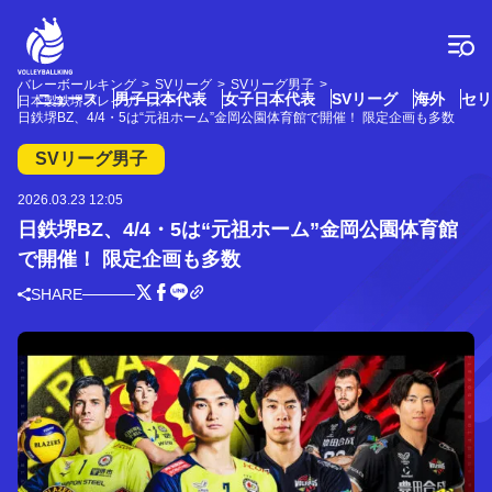
コ
ン
テ
ン
バレーボールキング
SVリーグ
SVリーグ男子
ツ
ニュース
男子日本代表
女子日本代表
SVリーグ
海外
セリ
日本製鉄堺ブレイザーズ
へ
日鉄堺BZ、4/4・5は“元祖ホーム”金岡公園体育館で開催！ 限定企画も多数
ス
SVリーグ男子
キ
ッ
2026.03.23 12:05
プ
日鉄堺BZ、4/4・5は“元祖ホーム”金岡公園体育館
で開催！ 限定企画も多数
SHARE