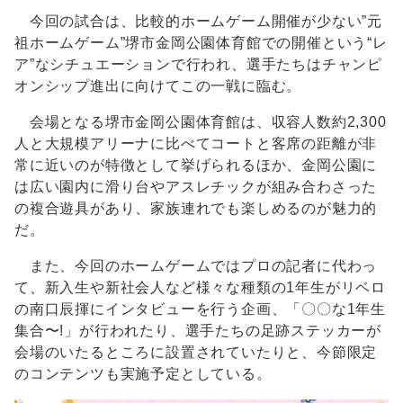
今回の試合は、比較的ホームゲーム開催が少ない”元
祖ホームゲーム”堺市金岡公園体育館での開催という“レ
ア”なシチュエーションで行われ、選手たちはチャンピ
オンシップ進出に向けてこの一戦に臨む。
会場となる堺市金岡公園体育館は、収容人数約2,300
人と大規模アリーナに比べてコートと客席の距離が非
常に近いのが特徴として挙げられるほか、金岡公園に
は広い園内に滑り台やアスレチックが組み合わさった
の複合遊具があり、家族連れでも楽しめるのが魅力的
だ。
また、今回のホームゲームではプロの記者に代わっ
て、新入生や新社会人など様々な種類の1年生がリベロ
の南口辰揮にインタビューを行う企画、「〇〇な1年生
集合〜!」が行われたり、選手たちの足跡ステッカーが
会場のいたるところに設置されていたりと、今節限定
のコンテンツも実施予定としている。