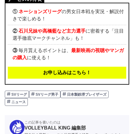
①
ネーションズリーグ
の男女日本戦を実況・解説付
きで楽しめる！
②
石川兄妹や髙橋藍など主力選手
に密着する「注目
選手徹底マークチャンネル」も！
③
毎月貰えるポイントは、
最新映画の視聴やマンガ
の購入
に使える！
お申し込みはこちら！
SVリーグ
SVリーグ男子
日本製鉄堺ブレイザーズ
ニュース
この記事を書いたのは
VOLLEYBALL KING 編集部