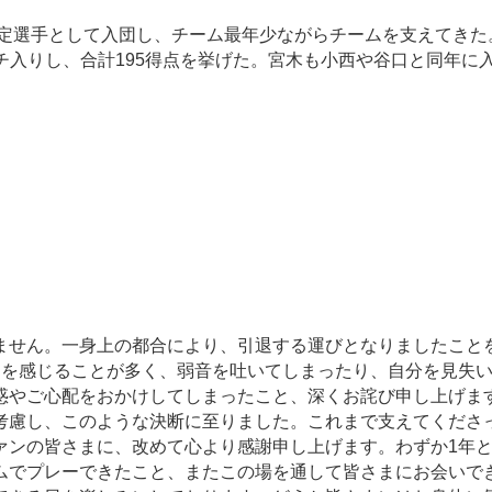
内定選手として入団し、チーム最年少ながらチームを支えてきた
ンチ入りし、合計195得点を挙げた。宮木も小西や谷口と同年に
。
ません。一身上の都合により、引退する運びとなりましたこと
さを感じることが多く、弱音を吐いてしまったり、自分を見失
惑やご心配をおかけしてしまったこと、深くお詫び申し上げま
考慮し、このような決断に至りました。これまで支えてくださ
ァンの皆さまに、改めて心より感謝申し上げます。わずか1年
ムでプレーできたこと、またこの場を通して皆さまにお会いで