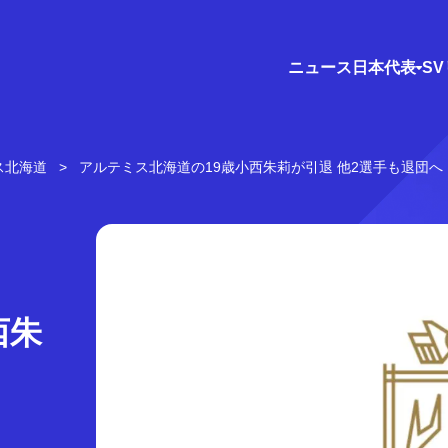
ニュース
日本代表
S
ス北海道
アルテミス北海道の19歳小西朱莉が引退 他2選手も退団へ
西朱