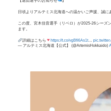
【退団選手のお知らせ
】
日頃よりアルテミス北海道への温かいご声援、誠に
この度、宮木佳音選手（リベロ）が2025-26シ
ます。
詳細はこちら
https://t.co/vgBfi6As1t
…
pic.twitt
— アルテミス北海道【公式】 (@ArtemisHokkaido)
A