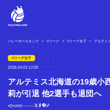
コ
ン
テ
ン
ツ
へ
ス
キ
バレーボールキング
Vリーグ
Vリーグ女子
アルテミ
ッ
プ
Vリーグ女子
2026.04.03 12:05
アルテミス北海道の19歳小
莉が引退 他2選手も退団へ
SHARE