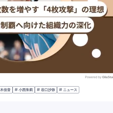
Powered by 
GliaStu
木佳音
小西朱莉
谷口沙弥
ニュース
Unmute