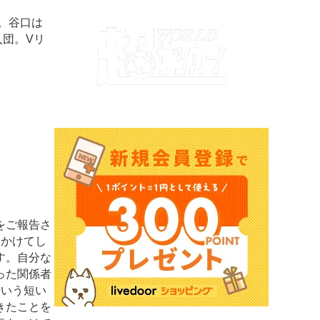
。谷口は
入団。Vリ
をご報告さ
いかけてし
す。自分な
った関係者
という短い
きたことを