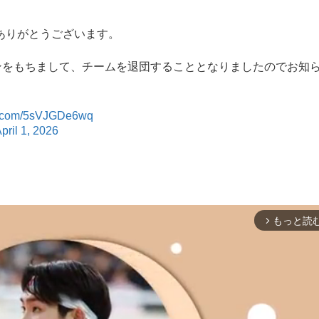
ありがとうございます。
ーズンをもちまして、チームを退団することとなりましたのでお知
er.com/5sVJGDe6wq
pril 1, 2026
もっと読
arrow_forward_ios