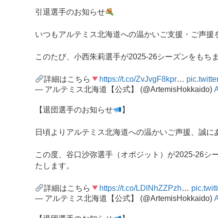
引退選手のお知らせ
いつもアルテミス北海道への温かいご支援・ご声援
このたび、小西朱莉選手が2025-26シーズンを
詳細はこちら
https://t.co/ZvJvgF8kpr
…
pic.twit
— アルテミス北海道【公式】 (@ArtemisHokkaido)
A
【退団選手のお知らせ
】
日頃よりアルテミス北海道への温かいご声援、誠に
この度、谷口沙弥選手（オポジット）が2025-2
たします。
詳細はこちら
https://t.co/LDlNhZZPzh
…
pic.twi
— アルテミス北海道【公式】 (@ArtemisHokkaido)
A