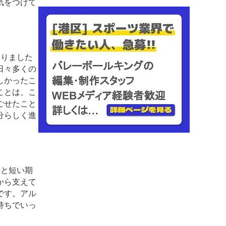
気をつけて
」
ありました
日々多くの
しかったこ
ことは、こ
ごせたこと
分らしく進
ンと短い期
から支えて
です。アル
持ちでいっ