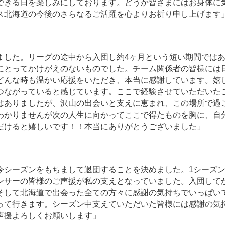
できる日を楽しみにしております。どうか皆さまにはお身体に
ス北海道の今後のさらなるご活躍を心よりお祈り申し上げます
ました。リーグの途中から入団し約4ヶ月という短い期間では
にとってかけがえのないものでした。チーム関係者の皆様には
どんな時も温かい応援をいただき、本当に感謝しています。嬉
つながっていると感じています。ここで経験させていただいた
はありましたが、沢山の出会いと支えに恵まれ、この場所で過
わかりませんが次の人生に向かってここで得たものを胸に、自
だけると嬉しいです！！本当にありがとうございました」
今シーズンをもちまして退団することを決めました。1シーズ
ンサーの皆様のご声援が私の支えとなっていました。入団して
そして北海道で出会った全ての方々に感謝の気持ちでいっぱい
って行きます。シーズン中支えていただいた皆様には感謝の気
声援よろしくお願いします」