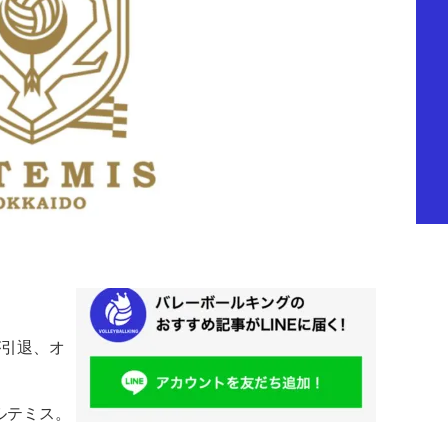
が引退、オ
ルテミス。