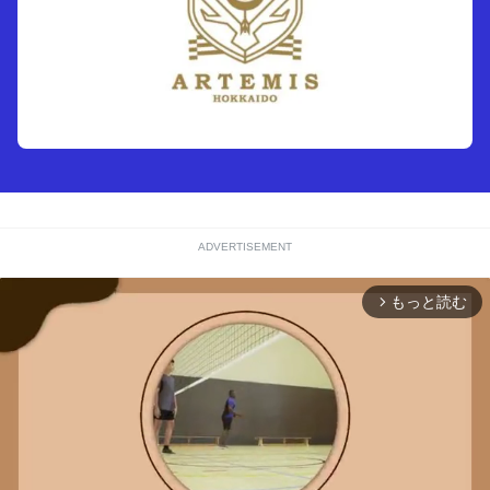
ADVERTISEMENT
もっと読む
arrow_forward_ios