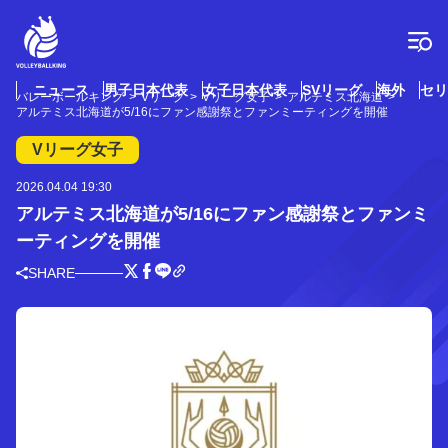
コ
ン
テ
ン
ツ
ニュース
男子日本代表
女子日本代表
SVリーグ
海外
セリ
バレーボールキング
Vリーグ
Vリーグ女子
アルテミス北海道
へ
アルテミス北海道が5/16にファン感謝祭とファンミーティングを開催
ス
キ
Vリーグ女子
ッ
プ
2026.04.04 19:30
アルテミス北海道が5/16にファン感謝祭とファンミ
ーティングを開催
SHARE