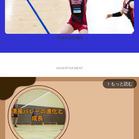
[写真]=須田康暉
ADVERTISEMENT
もっと読む
arrow_forward_ios