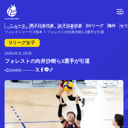
コ
ン
テ
ン
ツ
ニュース
男子日本代表
女子日本代表
SVリーグ
海外
セリ
バレーボールキング
Vリーグ
Vリーグ女子
へ
フォレストリーヴズ熊本
フォレストの向井沙樹ら3選手が引退
ス
キ
Vリーグ女子
ッ
プ
2026.04.11 19:35
フォレストの向井沙樹ら3選手が引退
SHARE