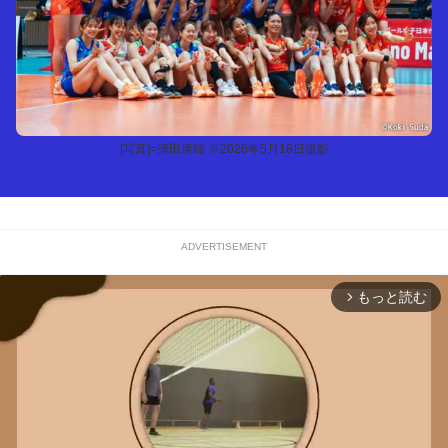
[写真]=須田康暉 ※2026年5月18日撮影
ADVERTISEMENT
もっと読む
arrow_forward_ios