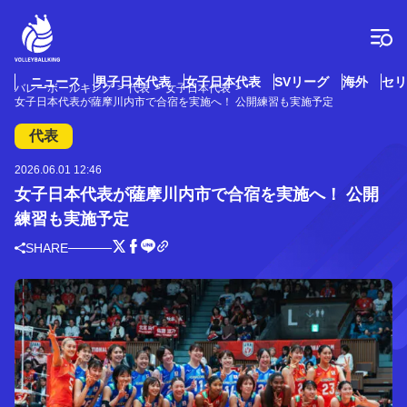
コ
ン
テ
ン
ツ
ニュース
男子日本代表
女子日本代表
SVリーグ
海外
セリ
バレーボールキング
代表
女子日本代表
へ
女子日本代表が薩摩川内市で合宿を実施へ！ 公開練習も実施予定
ス
キ
代表
ッ
プ
2026.06.01 12:46
女子日本代表が薩摩川内市で合宿を実施へ！ 公開
練習も実施予定
SHARE